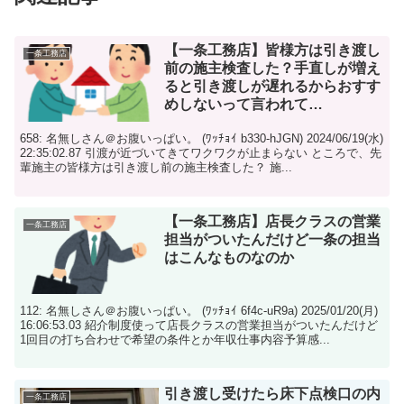
【一条工務店】皆様方は引き渡し
一条工務店
前の施主検査した？手直しが増え
ると引き渡しが遅れるからおすす
めしないって言われて…
658: 名無しさん＠お腹いっぱい。 (ﾜｯﾁｮｲ b330-hJGN) 2024/06/19(水)
22:35:02.87 引渡が近づいてきてワクワクが止まらない ところで、先
輩施主の皆様方は引き渡し前の施主検査した？ 施...
【一条工務店】店長クラスの営業
一条工務店
担当がついたんだけど一条の担当
はこんなものなのか
112: 名無しさん＠お腹いっぱい。 (ﾜｯﾁｮｲ 6f4c-uR9a) 2025/01/20(月)
16:06:53.03 紹介制度使って店長クラスの営業担当がついたんだけど
1回目の打ち合わせで希望の条件とか年収仕事内容予算感...
引き渡し受けたら床下点検口の内
一条工務店