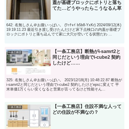
蓋が基礎ブロックにポトリと落ち
てた…どうやったらこうなるん草
642: 名無しさん＠お腹いっぱい。 (ﾜｯﾁｮｲ b5b8-YxKr) 2024/09/12(木)
19:19:11.23 最近引き渡し受けたんだけど床下点検口の内蓋が基礎ブ
ロックにポトリと落ち込んでて家に大穴が空いてる状態だわ ...
【一条工務店】断熱がi-samrt2と
一条工務店
同じだという理由でi-cube2 契約
したけど……
325: 名無しさん＠お腹いっぱい。 2023/12/18(月) 10:48:22.87 断熱が
i-samrt2と同じだという理由でi-cube2 契約したけどepsに変えて 平
米単価1万くらい安くなると営業が言ってるけど性能そん...
【一条工務店】住設不満な人って
一条工務店
どの住設が不満なの？