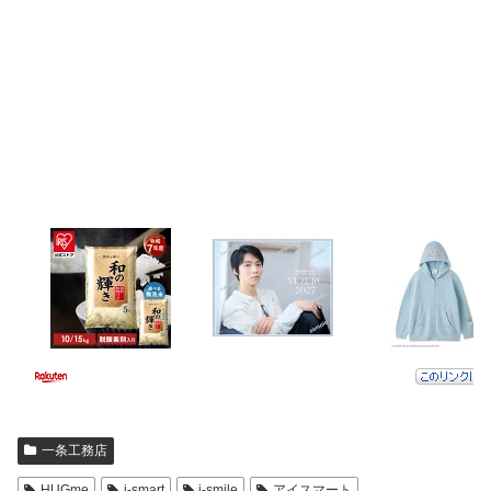
一条工務店
HUGme
i-smart
i-smile
アイスマート