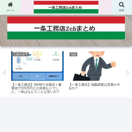
ホーム
検索
太陽光発電
地盤
風
32
【一条工務店】別HMで太陽光＋蓄
【一条工務店】地盤調査は営業がや
【一
手く
電池で370万円との見積もりでし
るの？
は絶
た。一条はなんでこんな安いの？
かど