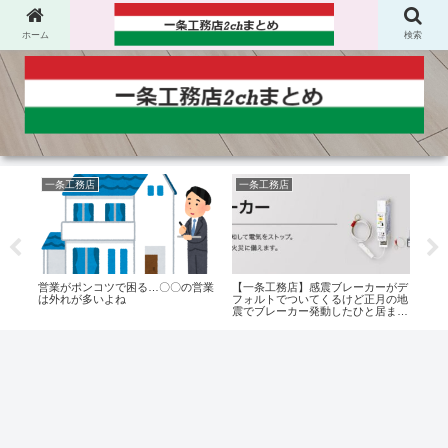
ホーム
検索
一条工務店
一条工務店
電
十年
営業がポンコツで困る…〇〇の営業
【一条工務店】感震ブレーカーがデ
【一
対無
は外れが多いよね
フォルトでついてくるけど正月の地
いけ
震でブレーカー発動したひと居ま
す？