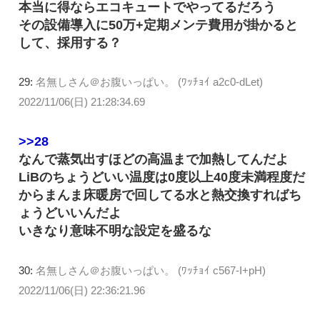
本当に得ならエコキュートでやってるだろう
その設備導入に50万+定期メンテ費用が掛かると
して、採用する？
29:
名無しさん＠お腹いっぱい。 (ﾜｯﾁｮｲ a2c0-dLet)
2022/11/06(日) 21:28:34.69
>>28
なんで蒸気出すほどの高温まで加熱してんだよ
LiBのちょうどいい温度は0度以上40度未満程度だ
からまんま床暖房で回してる水と熱交換すればち
ょうどいいんだよ
いきなり意味不明な設定を盛るな
30:
名無しさん＠お腹いっぱい。 (ﾜｯﾁｮｲ c567-I+pH)
2022/11/06(日) 22:36:21.96