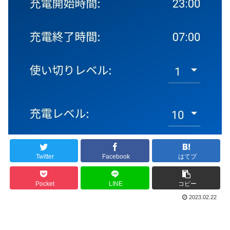
Twitter
Facebook
はてブ
Pocket
LINE
コピー
2023.02.22