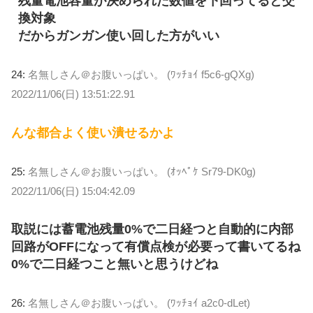
残量電池容量が決められた数値を下回ってると交
換対象
だからガンガン使い回した方がいい
24:
名無しさん＠お腹いっぱい。 (ﾜｯﾁｮｲ f5c6-gQXg)
2022/11/06(日) 13:51:22.91
んな都合よく使い潰せるかよ
25:
名無しさん＠お腹いっぱい。 (ｵｯﾍﾟｹ Sr79-DK0g)
2022/11/06(日) 15:04:42.09
取説には蓄電池残量0%で二日経つと自動的に内部
回路がOFFになって有償点検が必要って書いてるね
0%で二日経つこと無いと思うけどね
26:
名無しさん＠お腹いっぱい。 (ﾜｯﾁｮｲ a2c0-dLet)