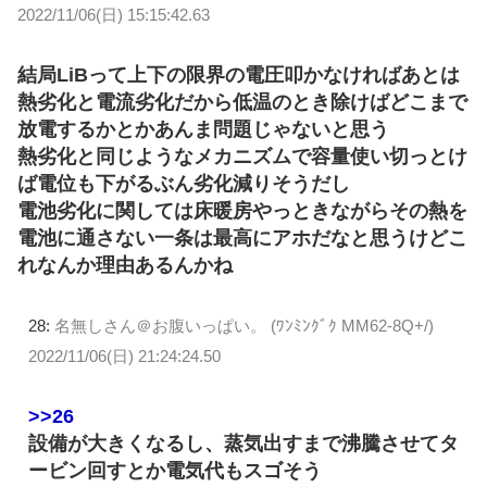
2022/11/06(日) 15:15:42.63
結局LiBって上下の限界の電圧叩かなければあとは
熱劣化と電流劣化だから低温のとき除けばどこまで
放電するかとかあんま問題じゃないと思う
熱劣化と同じようなメカニズムで容量使い切っとけ
ば電位も下がるぶん劣化減りそうだし
電池劣化に関しては床暖房やっときながらその熱を
電池に通さない一条は最高にアホだなと思うけどこ
れなんか理由あるんかね
28:
名無しさん＠お腹いっぱい。 (ﾜﾝﾐﾝｸﾞｸ MM62-8Q+/)
2022/11/06(日) 21:24:24.50
>>26
設備が大きくなるし、蒸気出すまで沸騰させてタ
ービン回すとか電気代もスゴそう