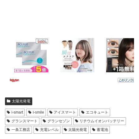
太陽光発電
i-smart
i-smile
アイスマート
エコキュート
グランスマート
グランセゾン
リチウムイオンバッテリー
一条工務店
充電レベル
太陽光発電
蓄電池