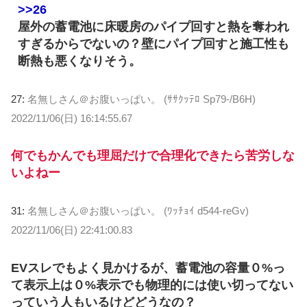
>>26
屋外の蓄電池に床暖房のパイプ回すと熱を奪われ
すぎるからでないの？壁にパイプ回すと施工性も
断熱も悪くなりそう。
27:
名無しさん＠お腹いっぱい。 (ｻｻｸｯﾃﾛ Sp79-/B6H)
2022/11/06(日) 16:14:55.67
何でもかんでも理屈だけで合理化できたら苦労しな
いよねー
31:
名無しさん＠お腹いっぱい。 (ﾜｯﾁｮｲ d544-reGv)
2022/11/06(日) 22:41:00.83
EVスレでもよく見かけるが、蓄電池の容量０%っ
て表示上は０%表示でも物理的には使い切ってない
っていう人もいるけどどうなの？