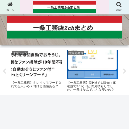
ホーム
検索
オプション
太陽光発電
地
ディオ
【一条工務店】キレイツモフード入
【一条工務店】別HMで太陽光＋蓄
【一
れてる人いる？付ける価値ある？
電池で370万円との見積もりでし
弱地
た。一条はなんでこんな安いの？
どの