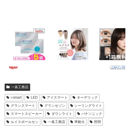
一条工務店
i-smart
LED
アイスマート
オーデリック
グランスマート
グランセゾン
シーリングライト
スマートスピーカー
ダウンライト
パナソニック
ルイスポールセン
一条工務店
準耐火
照明