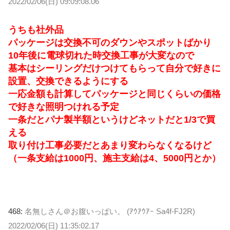
2022/02/06(日) 09:09:08.06
うちも社外品
パッケージは交換不可のダウンやスポットばかり
10年後に電球切れた時交換工事が大変なので
基本はシーリングだけつけてもらって自分で好きに
設置、交換できるようにする
一応金額も計算してパッケージと同じくらいの価格
で好きな照明つけれる予定
一条だとパナ製半額というけどネットだと1/3で買
える
取り付け工事必要だとあまり変わらなくなるけど
（一条支給は1000円、施主支給は4、5000円とか）
468:
名無しさん＠お腹いっぱい。 (ｱｳｱｳｱｰ Sa4f-FJ2R)
2022/02/06(日) 11:35:02.17