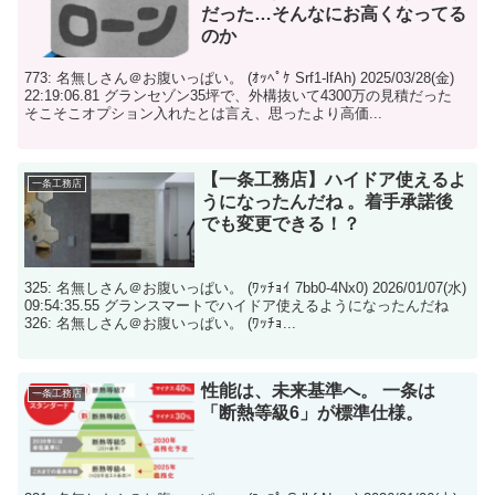
だった…そんなにお高くなってる
のか
773: 名無しさん＠お腹いっぱい。 (ｵｯﾍﾟｹ Srf1-lfAh) 2025/03/28(金)
22:19:06.81 グランセゾン35坪で、外構抜いて4300万の見積だった
そこそこオプション入れたとは言え、思ったより高価...
【一条工務店】ハイドア使えるよ
一条工務店
うになったんだね 。着手承諾後
でも変更できる！？
325: 名無しさん＠お腹いっぱい。 (ﾜｯﾁｮｲ 7bb0-4Nx0) 2026/01/07(水)
09:54:35.55 グランスマートでハイドア使えるようになったんだね
326: 名無しさん＠お腹いっぱい。 (ﾜｯﾁｮ...
性能は、未来基準へ。 一条は
一条工務店
「断熱等級6」が標準仕様。