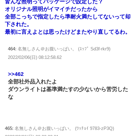
皆んな照明ってパッケージで設定した？
オリジナル照明がイマイチだったから
全部こっちで指定したら準耐火満たしてないって却
下された。
最初に言えよとは思ったけどまたやり直してるわ。
464:
名無しさん＠お腹いっぱい。 (ｽｯﾌﾟ Sd3f-rkr9)
2022/02/06(日) 08:12:58.62
>>462
全部社外品入れたよ
ダウンライトは基準満たすの少ないから苦労した
な
465:
名無しさん＠お腹いっぱい。 (ﾜｯﾁｮｲ 9783-zP3Q)