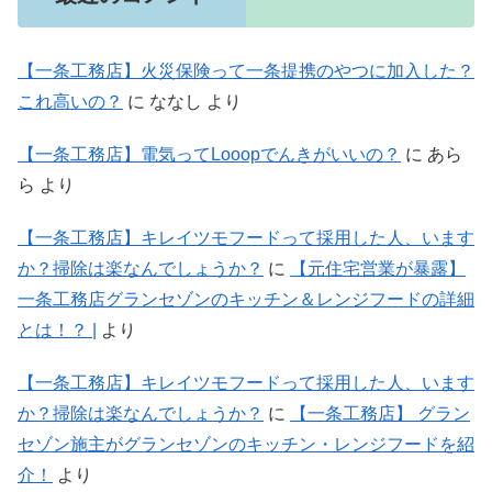
【一条工務店】火災保険って一条提携のやつに加入した？
これ高いの？
に
ななし
より
【一条工務店】電気ってLooopでんきがいいの？
に
あら
ら
より
【一条工務店】キレイツモフードって採用した人、います
か？掃除は楽なんでしょうか？
に
【元住宅営業が暴露】
一条工務店グランセゾンのキッチン＆レンジフードの詳細
とは！？ |
より
【一条工務店】キレイツモフードって採用した人、います
か？掃除は楽なんでしょうか？
に
【一条工務店】 グラン
セゾン施主がグランセゾンのキッチン・レンジフードを紹
介！
より