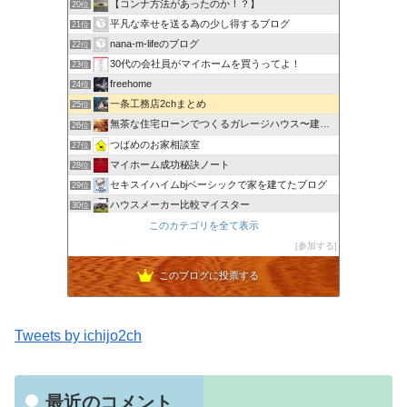
【コンナ方法があったのか！？】
20位
平凡な幸せを送る為の少し得するブログ
21位
nana-m-lifeのブログ
22位
30代の会社員がマイホームを買うってよ！
23位
freehome
24位
一条工務店2chまとめ
25位
無茶な住宅ローンでつくるガレージハウス〜建て替えログ〜
26位
つばめのお家相談室
27位
マイホーム成功秘訣ノート
28位
セキスイハイムbjベーシックで家を建てたブログ
29位
ハウスメーカー比較マイスター
30位
横浜に ”小さな豪邸” を建てるブログ
このカテゴリを全て表示
31位
姫路で注文二世帯住宅を建てたい
参加する
32位
このブログに投票する
Tweets by ichijo2ch
最近のコメント