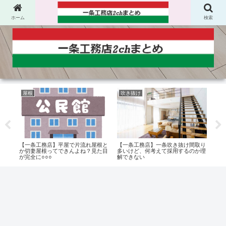
ホーム
検索
屋根
吹き抜け
一
【一
かグ
【一条工務店】平屋で片流れ屋根と
【一条工務店】一条吹き抜け間取り
と働
品と
か切妻屋根ってできんよね？見た目
多いけど、何考えて採用するのか理
いと
が完全に○○○
解できない