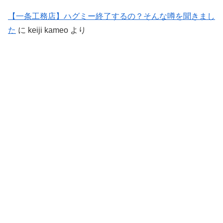
【一条工務店】ハグミー終了するの？そんな噂を聞きまし
た
に
keiji kameo
より