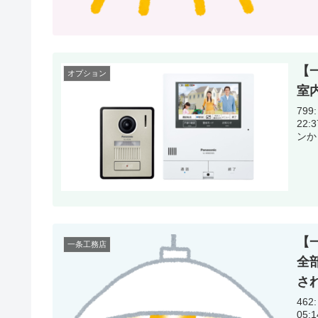
【
オプション
室
799:
22:37:10.87 オプ
【
一条工務店
全
さ
462:
05:14:06.20 皆ん