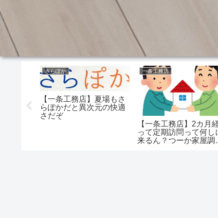
さらぽか
一条工務店
【一条工務店】夏場もさ
らぽかだと異次元の快適
さだぞ
パラペッ
【一条工務店】2カ月
はうるさ
って定期訪問って何し
パラペッ
来るん？つーか家屋調
よ…
の方がエグいぞ