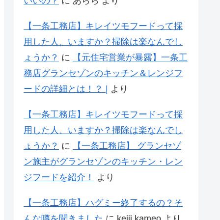
いいの？
に
あらら
より
【一条工務店】キレイツモフードって採
用した人、いますか？掃除は楽なんでし
ょうか？
に
【元住宅営業が暴露】一条工
務店グランセゾンのキッチン＆レンジフ
ードの詳細とは！？ |
より
【一条工務店】キレイツモフードって採
用した人、いますか？掃除は楽なんでし
ょうか？
に
【一条工務店】 グランセゾ
ン施主がグランセゾンのキッチン・レン
ジフードを紹介！
より
【一条工務店】ハグミー終了するの？そ
んな噂を聞きました
に
keiji kameo
より