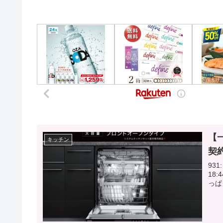
【
キッチン
契
931:
18:44:42.41 こ
っぱ