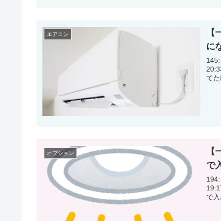
【
エアコン
に
145:
20:33:41.80 エア
てた
【
オプション
で
194:
19:17:37.00 照