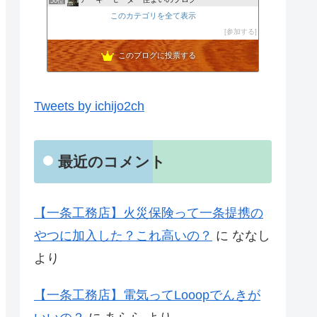
50位
ＤＩＡＲＹ-ダイアリー
このカテゴリを全て表示
51位
滋賀 土地・家 フォーブルのページ
参加する
52位
このブログに投票する
Tweets by ichijo2ch
最近のコメント
【一条工務店】火災保険って一条提携の
やつに加入した？これ高いの？
に
ななし
より
【一条工務店】電気ってLooopでんきが