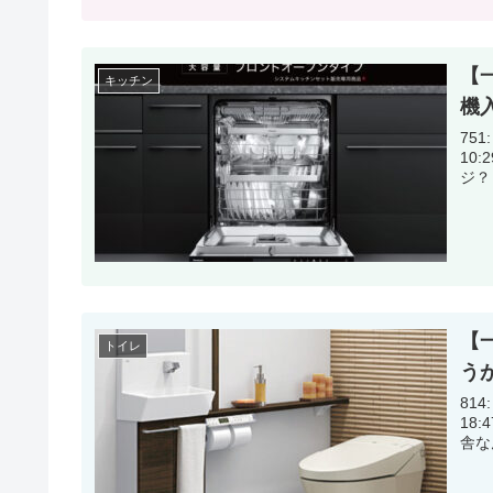
【
キッチン
機
751:
10:29:40.93 パ
【
トイレ
う
814:
18:47:07.32 TO