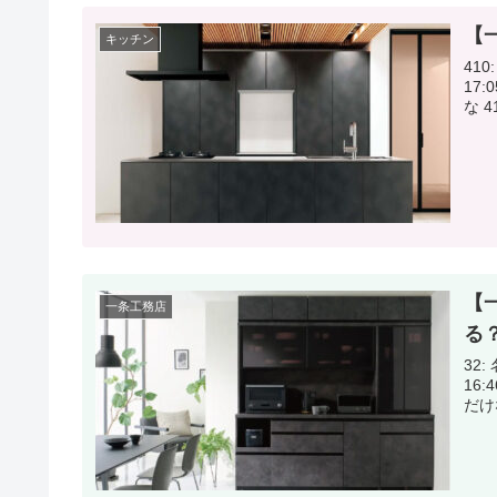
【
キッチン
410:
17:05:15.72 最終
な
【
一条工務店
る
32: 
16:46:49.72 イ