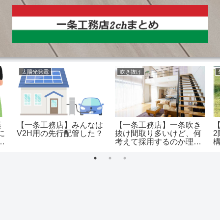
太陽光発電
吹き抜け
経
【一条工務店】みんなは
【一条工務店】一条吹き
に
V2H用の先行配管した？
抜け間取り多いけど、何
査
考えて採用するのか理解
できない