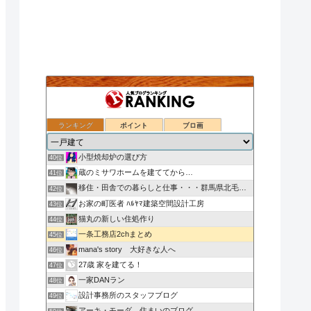
ランキング
ポイント
ブロ画
ローコスト住宅（秀光ビルド）で家を建てる
38位
ついのすみかはここにあるか
39位
小型焼却炉の選び方
40位
蔵のミサワホームを建ててから…
41位
移住・田舎での暮らしと仕事・・・群馬県北毛みなかみエリア
42位
お家の町医者 ﾊﾙﾔﾏ建築空間設計工房
43位
猫丸の新しい住処作り
44位
一条工務店2chまとめ
45位
mana's story 大好きな人へ
46位
27歳 家を建てる！
47位
一家DANラン
48位
設計事務所のスタッフブログ
49位
アーキ・モーダ 住まいのブログ