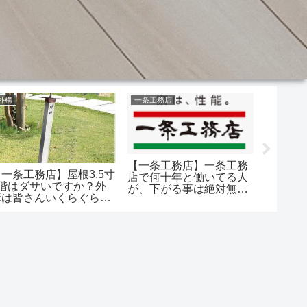
外構
一条工務店
フローリ
【一条工務店】一条工務
【一条工務店】屋根3.5寸
【一条
店で何十年と働いてる人
2階はダサいですか？外
替えれ
が、下がる事は絶対無い
構は皆さんいくらぐらい
と言い切ってる
でした？