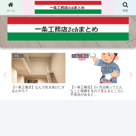
ホーム
検索
間取り
一条工務店
一
キズ
【一条工務店】なんで吹き抜けにす
【一条工務店】2ヶ月点検ってどん
【一
ズ多
るんやろ？
なこと指摘するの？見えるところに
ング
不具合があると…
プに