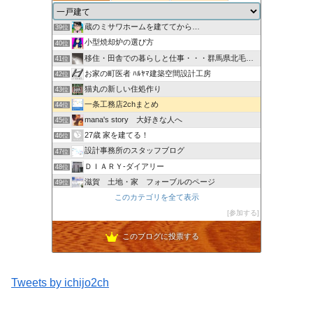
ローコスト住宅（秀光ビルド）で家を建てる
38位
蔵のミサワホームを建ててから…
39位
小型焼却炉の選び方
40位
移住・田舎での暮らしと仕事・・・群馬県北毛みなかみエリア
41位
お家の町医者 ﾊﾙﾔﾏ建築空間設計工房
42位
猫丸の新しい住処作り
43位
一条工務店2chまとめ
44位
mana's story 大好きな人へ
45位
27歳 家を建てる！
46位
設計事務所のスタッフブログ
47位
ＤＩＡＲＹ-ダイアリー
48位
滋賀 土地・家 フォーブルのページ
49位
シバ家ブログ＠注文住宅の金額を公開していきます
このカテゴリを全て表示
50位
風水を取り入れたブラック＆ホワイトな家とインテリア
参加する
51位
このブログに投票する
Tweets by ichijo2ch