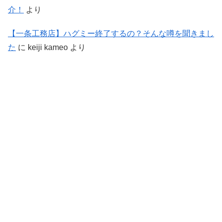
介！
より
【一条工務店】ハグミー終了するの？そんな噂を聞きまし
た
に
keiji kameo
より