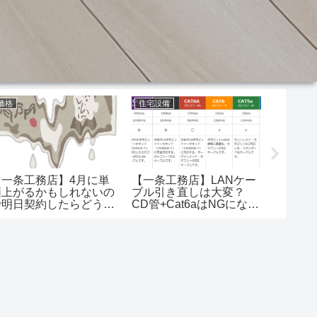
価格
住宅設備
壁紙
【一条工務店】4月に単
【一条工務店】LANケー
【一条
価上がるかもしれないの
ブル引き直しは大変？
ロスっ
で明日契約したらどうか
CD管+Cat6aはNGになっ
か…説
って言われたんだけど…
た