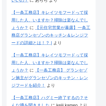
いいの？
に
あらら
より
【一条工務店】キレイツモフードって採
用した人、いますか？掃除は楽なんでし
ょうか？
に
【元住宅営業が暴露】一条工
務店グランセゾンのキッチン＆レンジフ
ードの詳細とは！？ |
より
【一条工務店】キレイツモフードって採
用した人、いますか？掃除は楽なんでし
ょうか？
に
【一条工務店】 グランセゾ
ン施主がグランセゾンのキッチン・レン
ジフードを紹介！
より
【一条工務店】ハグミー終了するの？そ
んな噂を聞きました
に
keiji kameo
より