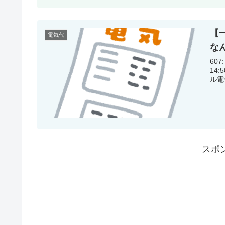
【
電気代
な
607:
14:50:41.56 他
スポ