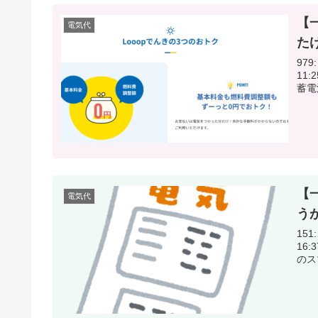
【
電気代
た
979:
11:25:52.49 LO
蓄電
【
電気代
う
151:
16:37:18.61 電
のス