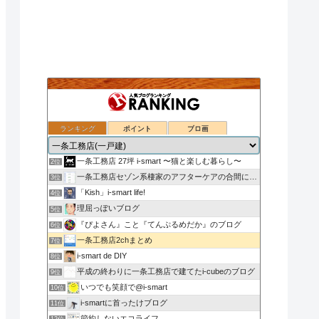
ランキング
ポイント
ブロ画
nasu_star's blog
1位
一条工務店 27坪 i-smart 〜猫と楽しむ暮らし〜
2位
一条工務店セゾン系棲家のアフターケアの合間に綴るブログ
3位
「Kish」i-smart life!
4位
理屈っぽいブログ
5位
『ぴよさん』こと『てんぷるめだか』のブログ
6位
一条工務店2chまとめ
7位
i-smart de DIY
8位
平成の終わりに一条工務店で建てたi-cubeのブログ
9位
いつでも笑顔で@i-smart
10位
i-smartに首ったけブログ
11位
節約しないエコライフ