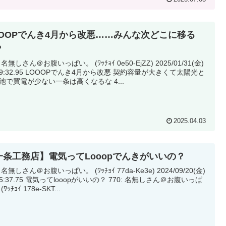
OOOPでんき4月から改悪……みんな次どこに移る
？
 名無しさん＠お腹いっぱい。 (ﾜｯﾁｮｲ 0e50-EjZZ) 2025/01/31(金)
OOPでんき4月から改悪 契約容量が大きくて太陽光と
蓄電池で買電が少ない一条は高くなるな 4...
2025.04.03
一条工務店】電気ってLooopでんきがいいの？
 名無しさん＠お腹いっぱい。 (ﾜｯﾁｮｲ 77da-Ke3e) 2024/09/20(金)
てlooopがいいの？ 770: 名無しさん＠お腹いっぱ
ﾜｯﾁｮｲ 178e-SKT...