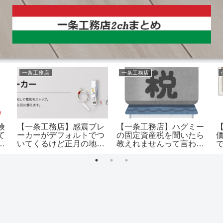
一条工務店
一条工務店
険
【一条工務店】感震ブレ
【一条工務店】ハグミー
て
ーカーがデフォルトでつ
の固定資産税を聞いたら
そ
いてくるけど正月の地震
教えれませんって言われ
か
でブレーカー発動したひ
たわ。いくらくらい？
と居ます？