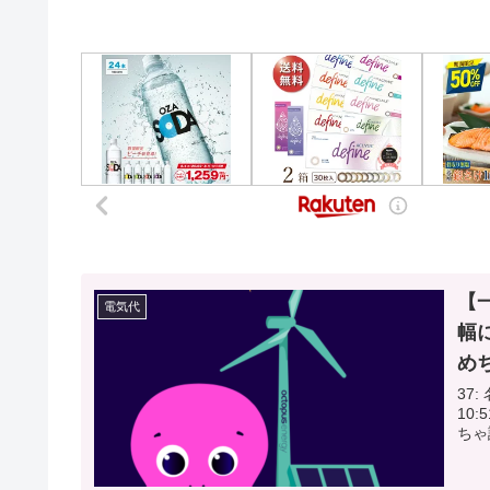
【
電気代
幅
め
37: 
10:51:31.70 ルー