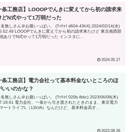
一条工務店】LOOOPでんきに変えてから初の請求来
けどN式やって1万弱だった
 名無しさん＠お腹いっぱい。 (ﾜｯﾁｮｲ d604-43hX) 2024/02/14(水)
OOPでんきに変えてから初の請求来たけど 東京南西部
池ありでN式やって1万弱だった インスタに...
2024.05.27
一条工務店】電力会社って基本料金ないところのほ
がいいのかな？
 名無しさん＠お腹いっぱい。 (ﾜｯﾁｮｲ 020b-fbbc) 2023/06/08(木)
力会社、一条から引き渡されたときのまま、東京電力
マートライフL（12kVA）なんだけど、基本料金高す...
2023.08.28