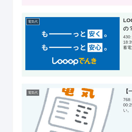
L
電気代
の
430:
18:39:32.95 LO
【
電気代
768:
00:25:37.75 電気っ
い。 (