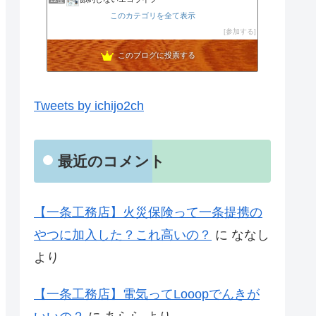
12位
noahnoah研究所
このカテゴリを全て表示
13位
わたしの家づくり│ハウスメーカーで注文住宅を建てよう
参加する
14位
わかまっちょのおうち
15位
このブログに投票する
Tweets by ichijo2ch
最近のコメント
【一条工務店】火災保険って一条提携の
やつに加入した？これ高いの？
に
ななし
より
【一条工務店】電気ってLooopでんきが