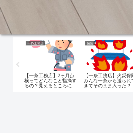
一条工務店
保険
ドアがソ
【一条工務店】2ヶ月点
【一条工務店】火災保
グが動作
検ってどんなこと指摘す
みんな一条から送られ
と閉まる
るの？見えるところに不
きてそのまま入った？
ですが、
具合があると…
もそも保険ないと困る
検過ぎる
ね
ゃう？