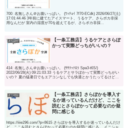
700: 名無しさん＠お腹いっぱい。 (ﾜｯﾁｮｲ 7f70-ECdk) 2026/06/27(土)
17:01:44.46 3年前に建てたアイスマート、うるケア、さらポカ非採
用なんだが 室内の湿度が70を超えてるが、さらポカ非採...
【一条工務店】うるケアとさらぽ
さらぽか
かって実際どっちがいいの？
414: 名無しさん＠お腹いっぱい。 (ｻｻｸｯﾃﾛﾗ Spa3-t6S/)
2022/06/28(火) 09:21:03.33 うるケアとサラぽかって実際どっちがい
いの？ 夏の猛暑日でもエアコンなしでも快適とかうたってるけど？
...
【一条工務店】さらぽかを導入す
さらぽか
るか迷っているんだけど、ここを
読むとさらぽかって必要なのか疑
問に感じる
https://iiie296.com/?p=8615 さらぽかを導入するか迷っているんだけ
ど、ここを読むとさらぽかって必要なのか疑問に感じる。 イニシャ