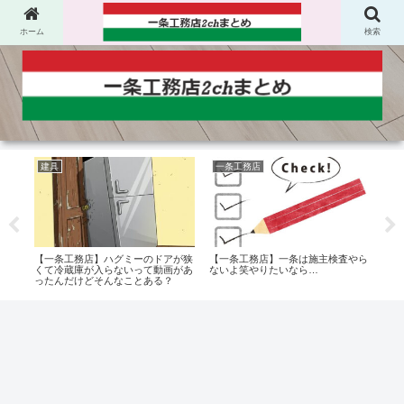
ホーム
検索
建具
一条工務店
一
根と
【一条工務店】ハグミーのドアが狭
【一条工務店】一条は施主検査やら
【一
た目
くて冷蔵庫が入らないって動画があ
ないよ笑やりたいなら…
ショ
ったんだけどそんなことある？