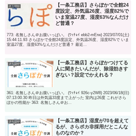
【一条工務店】さらぽかで全館24
さらぽか
度設定、外気温26度、湿度82%で
いま室温27度、湿度63%なんだけ
ど普通？
773: 名無しさん＠お腹いっぱい。 (ﾜｯﾁｮｲ ebb2-mErw) 2023/07/01(土)
15:44:11.93 さらぽかで全館24度設定、外気温26度、湿度82%で いま
室温27度、湿度63%なんだけど普通？ 最近...
【一条工務店】さらぽかつけてる
さらぽか
人に聞きたいんだが、除湿効きす
ぎない？設定でかえれる？
361: 名無しさん＠お腹いっぱい。 (ﾜｯﾁｮｲ 926c-y2W8) 2023/06/18(日)
07:13:00.30 昨日は外気温33度まで上がった 室内は26度 これがさら
ぽかの性能か 363: 名無しさん＠お...
【一条工務店】湿度が70を超えて
さらぽか
るが、さらポカ非採用だとこんな
ものなのか？