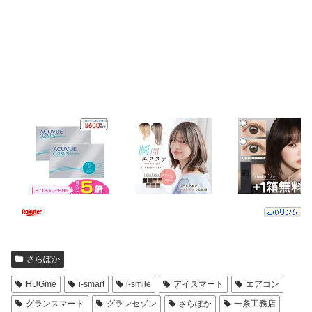
さらぽか
HUGme
i-smart
i-smile
アイスマート
エアコン
グランスマート
グランセゾン
さらぽか
一条工務店