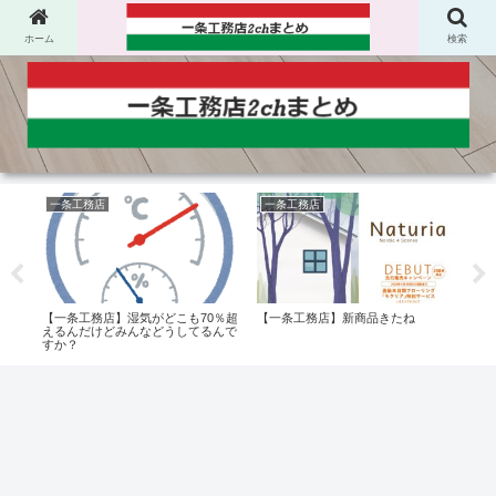
ホーム
検索
一条工務店
一条工務店
窓
根と
【一条工務店】湿気がどこも70％超
【一条工務店】新商品きたね
【一
た目
えるんだけどみんなどうしてるんで
せん
すか？
ょう