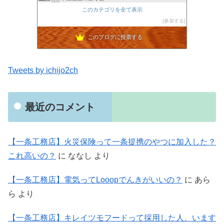
山口のネツい工務店blog
このカテゴリを全て表示
45位
Beautiful Life
参加する
46位
このブログに投票する
Tweets by ichijo2ch
最近のコメント
【一条工務店】火災保険って一条提携のやつに加入した？
これ高いの？
に
ななし
より
【一条工務店】電気ってLooopでんきがいいの？
に
あら
ら
より
【一条工務店】キレイツモフードって採用した人、います