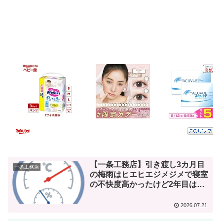
【一条工務店】引き渡し3カ月目
一条工務店
の梅雨はヒエヒエジメジメで寝室
の不快度高かったけど2年目は…
2026.07.21