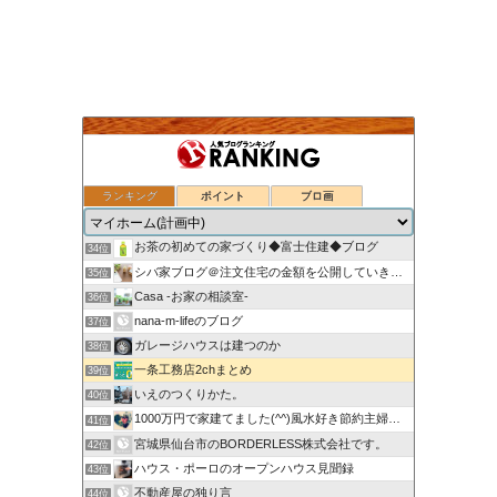
ランキング
ポイント
ブロ画
ついのすみかはここにあるか
32位
30代の会社員がマイホームを買うってよ！
33位
お茶の初めての家づくり◆富士住建◆ブログ
34位
シバ家ブログ＠注文住宅の金額を公開していきます
35位
Casa -お家の相談室-
36位
nana-m-lifeのブログ
37位
ガレージハウスは建つのか
38位
一条工務店2chまとめ
39位
いえのつくりかた。
40位
1000万円で家建てました(^^)風水好き節約主婦のローコ…
41位
宮城県仙台市のBORDERLESS株式会社です。
42位
ハウス・ポーロのオープンハウス見聞録
43位
不動産屋の独り言
44位