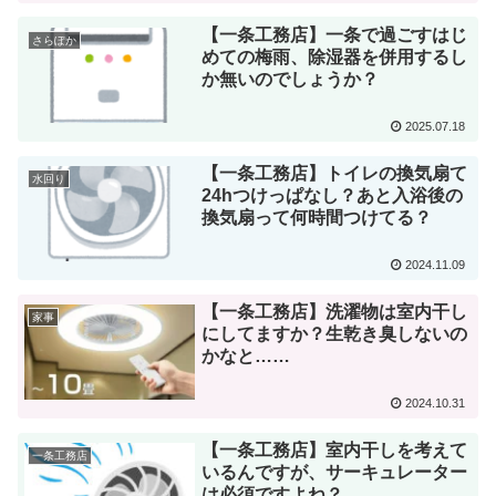
【一条工務店】一条で過ごすはじ
さらぽか
めての梅雨、除湿器を併用するし
か無いのでしょうか？
2025.07.18
【一条工務店】トイレの換気扇て
水回り
24hつけっぱなし？あと入浴後の
換気扇って何時間つけてる？
2024.11.09
【一条工務店】洗濯物は室内干し
家事
にしてますか？生乾き臭しないの
かなと……
2024.10.31
【一条工務店】室内干しを考えて
一条工務店
いるんですが、サーキュレーター
は必須ですよね？