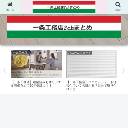
ホーム
検索
一条工務店
ハニカムシェード
保
かグ
【一条工務店】建築済みもオリジナ
【一条工務店】ハニカムシェードは
【一
品と
ル設備含めて10年保証に！！
後付でいくら掛かる？自分で取り付
条提
けると……