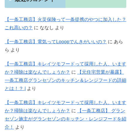
【一条工務店】火災保険って一条提携のやつに加入した？
これ高いの？
に
ななし
より
【一条工務店】電気ってLooopでんきがいいの？
に
あら
ら
より
【一条工務店】キレイツモフードって採用した人、います
か？掃除は楽なんでしょうか？
に
【元住宅営業が暴露】
一条工務店グランセゾンのキッチン＆レンジフードの詳細
とは！？ |
より
【一条工務店】キレイツモフードって採用した人、います
か？掃除は楽なんでしょうか？
に
【一条工務店】 グラン
セゾン施主がグランセゾンのキッチン・レンジフードを紹
介！
より