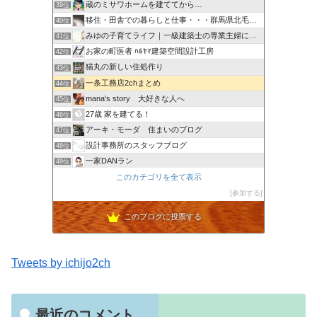
蔵のミサワホームを建ててから…
39位
移住・田舎での暮らしと仕事・・・群馬県北毛みなかみエリア
40位
みゆの子育てライフ｜一級建築士の専業主婦による子ども・家
41位
お家の町医者 ﾊﾙﾔﾏ建築空間設計工房
42位
猫丸の新しい住処作り
43位
一条工務店2chまとめ
44位
mana's story 大好きな人へ
45位
27歳 家を建てる！
46位
アーキ・モーダ 住まいのブログ
47位
設計事務所のスタッフブログ
48位
一家DANラン
49位
ＤＩＡＲＹ-ダイアリー
このカテゴリを全て表示
50位
シバ家ブログ＠注文住宅の金額を公開していきます
参加する
51位
このブログに投票する
Tweets by ichijo2ch
最近のコメント