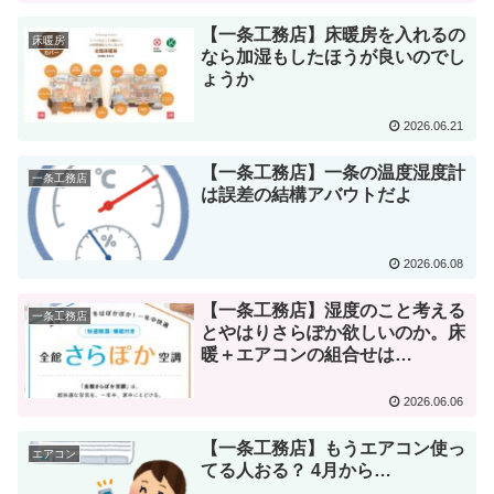
【一条工務店】床暖房を入れるの
床暖房
なら加湿もしたほうが良いのでし
ょうか
2026.06.21
【一条工務店】一条の温度湿度計
一条工務店
は誤差の結構アバウトだよ
2026.06.08
【一条工務店】湿度のこと考える
一条工務店
とやはりさらぽか欲しいのか。床
暖＋エアコンの組合せは…
2026.06.06
【一条工務店】もうエアコン使っ
エアコン
てる人おる？ 4月から…