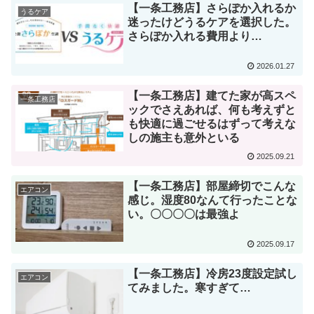
【一条工務店】さらぽか入れるか
うるケア
迷ったけどうるケアを選択した。
さらぽか入れる費用より…
2026.01.27
【一条工務店】建てた家が高スペ
一条工務店
ックでさえあれば、何も考えずと
も快適に過ごせるはずって考えな
しの施主も意外といる
2025.09.21
【一条工務店】部屋締切でこんな
エアコン
感じ。湿度80なんて行ったことな
い。〇〇〇〇は最強よ
2025.09.17
【一条工務店】冷房23度設定試し
エアコン
てみました。寒すぎて…