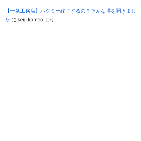
【一条工務店】ハグミー終了するの？そんな噂を聞きまし
た
に
keiji kameo
より