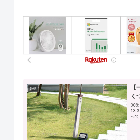
【
外構
く
908:
13:32:48.02 外構