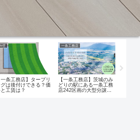
外壁
一条工務店
エアコン
【一条工務店】タープリ
【一条工務店】茨城のみ
【一条
ングは後付けできる？価
どりの駅にある一条工務
はつけ
格と工賃は？
店242区画の大型分譲地
か、夜
は完成したらすごいこと
電気代
になりそう