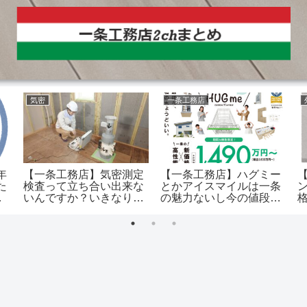
気密
一条工務店
年
【一条工務店】気密測定
【一条工務店】ハグミー
た
検査って立ち合い出来な
とかアイスマイルは一条
酷
いんですか？いきなり気
の魅力ないし今の値段だ
密測定結果が送られてき
ったら建てなかった
ました。