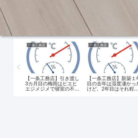
一条工務店
一条工務店
窓外した
【一条工務店】引き渡し
【一条工務店】新築１
？ おいく
3カ月目の梅雨はヒエヒ
目の去年は湿度凄かっ
でしょう
エジメジメで寝室の不快
けど、2年目はそれ程
度高かったけど2年目
くない…何故だ？
は…