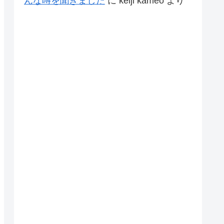
んな噂を聞きました
に
keiji kameo
より