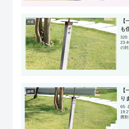
【
外構
も
320:
23:46:13.81 一
【
外構
り
65: 
19:27:44.61 一条