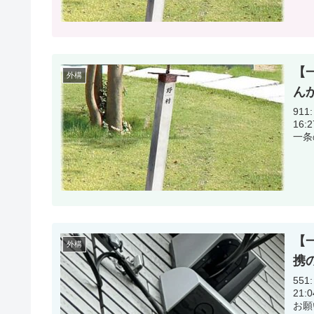
【
外構
ん
911:
16:27:08.47 こ
【
外構
携
551:
21:04:51.98 テレ
お願