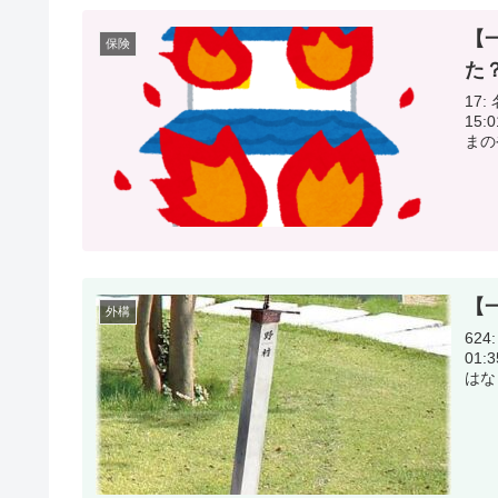
【
保険
た
17: 
15:01:36.98 火災
【
外構
624:
01:35:16.96 外
はな