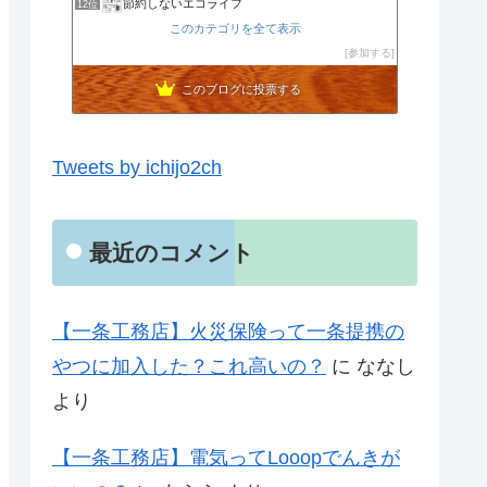
節約しないエコライフ
12位
noahnoah研究所
このカテゴリを全て表示
13位
わたしの家づくり│ハウスメーカーで注文住宅を建てよう
参加する
14位
わかまっちょのおうち
15位
このブログに投票する
Tweets by ichijo2ch
最近のコメント
【一条工務店】火災保険って一条提携の
やつに加入した？これ高いの？
に
ななし
より
【一条工務店】電気ってLooopでんきが