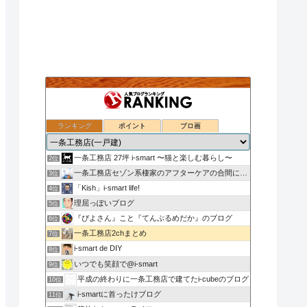
ランキング
ポイント
ブロ画
nasu_star's blog
1位
一条工務店 27坪 i-smart 〜猫と楽しむ暮らし〜
2位
一条工務店セゾン系棲家のアフターケアの合間に綴るブログ
3位
「Kish」i-smart life!
4位
理屈っぽいブログ
5位
『ぴよさん』こと『てんぷるめだか』のブログ
6位
一条工務店2chまとめ
7位
i-smart de DIY
8位
いつでも笑顔で@i-smart
9位
平成の終わりに一条工務店で建てたi-cubeのブログ
10位
i-smartに首ったけブログ
11位