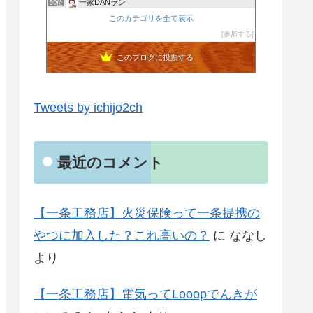
一家DANラン
50位
シバ家ブログ＠注文住宅の金額を公開していきます
このカテゴリを全て表示
51位
不動産屋の独り言
参加する
52位
このブログに投票する
Tweets by ichijo2ch
最近のコメント
【一条工務店】火災保険って一条提携の
やつに加入した？これ高いの？
に
ななし
より
【一条工務店】電気ってLooopでんきが