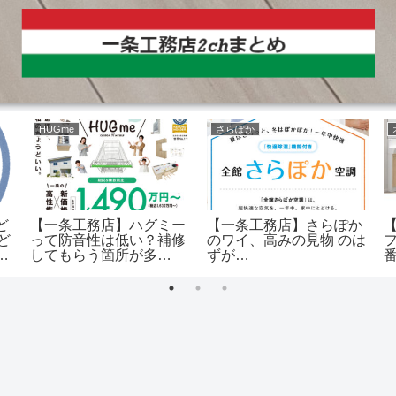
HUGme
さらぽか
ど
【一条工務店】ハグミー
【一条工務店】さらぽか
ど
って防音性は低い？補修
のワイ、高みの見物 のは
す
してもらう箇所が多
ずが…
い！？