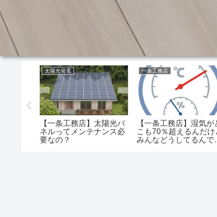
太陽光発電
一条工務店
ダミーパ
【一条工務店】太陽光パ
【一条工務店】湿気が
ルって長
ネルってメンテナンス必
こも70％超えるんだけ
っちがコ
要なの？
みんなどうしてるんで
かな？
か？