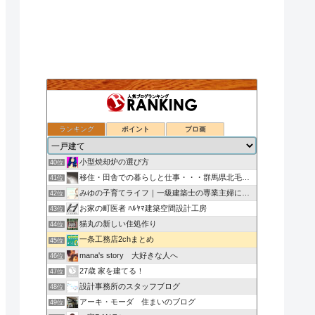
ランキング
ポイント
ブロ画
ローコスト住宅（秀光ビルド）で家を建てる
38位
ついのすみかはここにあるか
39位
小型焼却炉の選び方
40位
移住・田舎での暮らしと仕事・・・群馬県北毛みなかみエリア
41位
みゆの子育てライフ｜一級建築士の専業主婦による子ども・家
42位
お家の町医者 ﾊﾙﾔﾏ建築空間設計工房
43位
猫丸の新しい住処作り
44位
一条工務店2chまとめ
45位
mana's story 大好きな人へ
46位
27歳 家を建てる！
47位
設計事務所のスタッフブログ
48位
アーキ・モーダ 住まいのブログ
49位