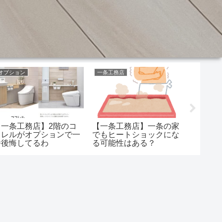
オプション
一条工務店
窓
【一条工務店】2階のコ
【一条工務店】一条の家
【一条
フレルがオプションで一
でもヒートショックにな
方ってい
番後悔してるわ
る可能性はある？
ら万円
か？