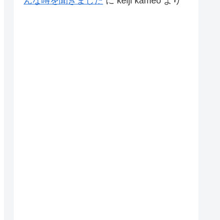
んな噂を聞きました
に
keiji kameo
より