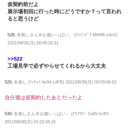
仮契約前だよ
展示場初回に行った時にどうですか？って言われ
ると思うけど
528:
名無しさん＠お腹いっぱい。 (ﾜﾝﾐﾝｸﾞｸ MM96-z4vV)
2021/08/30(月) 00:45:33.31
>>522
工場見学で必ずやらせてくれるから大丈夫
525:
名無し (ﾜｯﾁｮｲ 6e94-LdFB)
2021/08/30(月) 00:09:08.53
自分達は仮契約したあとだったよ
530:
名無しさん＠お腹いっぱい。 (ｱｳｱｳｳｰ Sa85-hcfP)
2021/08/30(月) 01:22:34.16