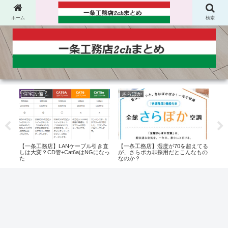
ホーム
検索
住宅設備
さらぽか
太
やら
【一条工務店】LANケーブル引き直
【一条工務店】湿度が70を超えてる
【一
しは大変？CD管+Cat6aはNGになっ
が、さらポカ非採用だとこんなもの
年は
た
なのか？