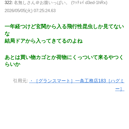
322:
名無しさん＠お腹いっぱい。 (ﾜｯﾁｮｲ d3ed-1hRx)
2026/05/05(火) 07:25:24.63
一年経つけど玄関から入る飛行性昆虫しか見てない
な
結局ドアから入ってきてるのよね
あとは買い物カゴとか荷物にくっついて来るやつく
らいか
引用元:
・［グランスマート］一条工務店183［ハグミ
ー］