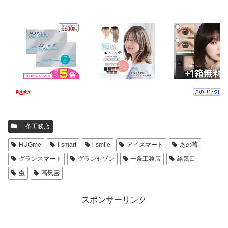
一条工務店
HUGme
i-smart
i-smile
アイスマート
あの蓋
グランスマート
グランセゾン
一条工務店
給気口
虫
高気密
スポンサーリンク