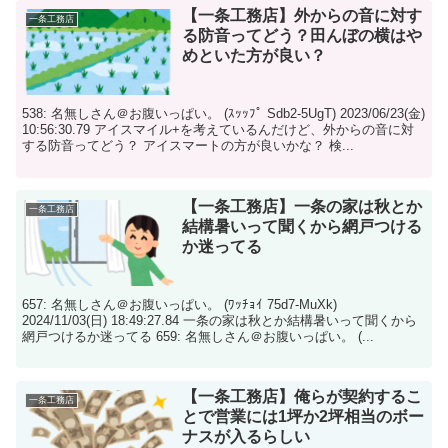
【一条工務店】外からの音に対す
一条工務店
る防音ってどう？田んぼの横はや
めといた方が良い？
538: 名無しさん＠お腹いっぱい。 (ｽｯｯﾌﾟ Sdb2-5UgT) 2023/06/23(金)
10:56:30.79 アイスマイル+を考えているんだけど、外からの音に対
する防音ってどう？ アイスマートの方が良いかな？ 検...
【一条工務店】一条の家は秋とか
一条工務店
結構暑いって聞くから網戸つける
か迷ってる
657: 名無しさん＠お腹いっぱい。 (ﾜｯﾁｮｲ 75d7-MuXk)
2024/11/03(日) 18:49:27.84 一条の家は秋とか結構暑いって聞くから
網戸つけるか迷ってる 659: 名無しさん＠お腹いっぱい。 (...
【一条工務店】俺らが契約するこ
一条工務店
とで営業には1坪か2坪相当のボー
ナスが入るらしい