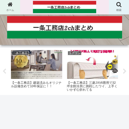
ホーム
検索
一条工務店
エアコン
一
がオ
【一条工務店】建築済みもオリジナ
【一条工務店】三菱JXV6畳用で32
【一
ル設備含めて10年保証に！！
坪全館冷房に挑戦したワイ、上手く
マイ
いかず心折れてる
だっ