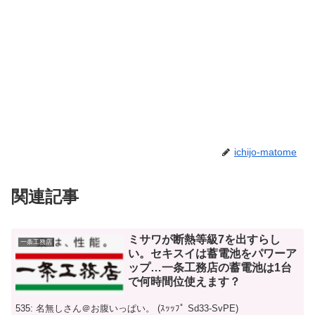
ichijo-matome
関連記事
ミサワが断熱等級7を出すらし
一条工務店
い。セキスイは蓄電池をパワーア
ップ…一条工務店の蓄電池は1台
で何時間位使えます？
535: 名無しさん＠お腹いっぱい。 (ｽｯｯﾌﾟ Sd33-SvPE)