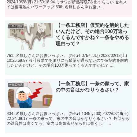
2024/10/28(月) 21:50:18.94 ミサワが断熱等級7を出すらしい セキス
イは蓄電池をパワーアップ 536: 名無しさん＠お腹い...
【一条工務店】仮契約を解約した
一条工務店
いんだけど、その場合100万返っ
てくるんですかね？一条をやめる
理由って？
761: 名無しさん＠お腹いっぱい。 (ﾜｯﾁｮｲ 37b7-tJUj) 2022/02/12(土)
10:25:59.97 設計段階であまりにも希望が通らないので仮契約を解約
したいんだけど、その場合100万返ってくるんですかね？ ...
【一条工務店】一条の家って、家
一条工務店
の中の音はかなりうるさい？
434: 名無しさん＠お腹いっぱい。 (ﾜｯﾁｮｲ 1345-yL30) 2022/03/19(土)
22:24:39.17 一条の家って、家の中の音はかなりうるさい？ 外部から
の遮音性は高くても、室内は高気密だから音は響くし、 ...