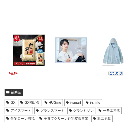
補助金
GX
GX補助金
HUGme
i-smart
i-smile
アイスマート
グランスマート
グランセゾン
一条工務店
住宅ローン減税
子育てグリーン住宅支援事業
着工予算