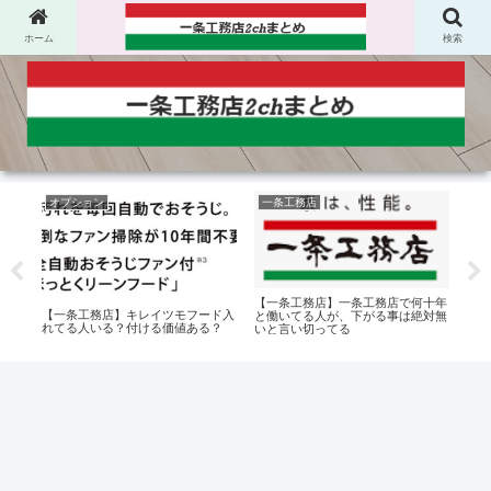
ホーム
検索
オプション
一条工務店
外
【一条工務店】一条工務店で何十年
かグ
【一条工務店】キレイツモフード入
【一
と働いてる人が、下がる事は絶対無
品と
れてる人いる？付ける価値ある？
は接
いと言い切ってる