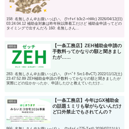
158: 名無しさん＠お腹いっぱい。 (ﾜｯﾁｮｲ b3c2-+hMc) 2026/04/12(日)
03:24:04.12 補助金対象は昨年秋以降着工だけど 補助金申請ってどの
タイミングで出すんだろ 160: 名無しさん...
【一条工務店】ZEH補助金申請の
補助金
手数料ってかなりの額と聞きまし
たが……
283: 名無しさん＠お腹いっぱい。 (ｵｯﾍﾟｹ Src1-BvCT) 2022/11/12(土)
23:47:52.89 ZEH補助金申請の手数料ってかなりの額と聞きましたが
実際にどの位かかったか、申請したひと教えていただけ...
【一条工務店】今年はGX補助金
補助金
の話題１ミリも挙がらないんだけ
ど口外禁止でもされてんの？
866: 名無しさん＠お腹いっぱい。 (ﾜｯﾁｮｲ c775-T+tI) 2026/07/11(土)