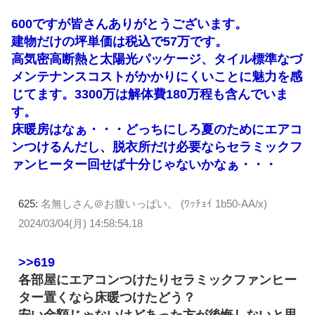
600ですが皆さんありがとうございます。
建物だけの坪単価は税込で57万です。
高気密高断熱と太陽光パッケージ、タイル標準なづ
メンテナンスコストがかかりにくいことに魅力を感
じてます。3300万は解体費180万程も含んでいま
す。
床暖房はなぁ・・・どっちにしろ夏のためにエアコ
ンつけるんだし、脱衣所だけ必要ならセラミックフ
ァンヒーター回せば十分じゃないかなぁ・・・
625:
名無しさん＠お腹いっぱい。 (ﾜｯﾁｮｲ 1b50-AA/x)
2024/03/04(月) 14:58:54.18
>>619
各部屋にエアコンつけたりセラミックファンヒー
ター置くなら床暖つけたどう？
安い金額じゃないけどあった方が後悔しないと思