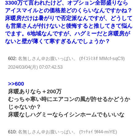
3300万て言われたけど、オプション全部盛りなら
アイスマイルとの価格差どのくらいなんですかね？
床暖房だけは暑がりで否定派なんですが、どうして
も営業さんが付けないと後悔すると推してきて悩ん
でます。6地域なんですが、ハグミーだと床暖房が
ないと壁が薄くて寒すぎるんでしょうか？
602:
名無しさん＠お腹いっぱい。 (ｵｲｺﾗﾐﾈｵ MMcf-sqC9)
2024/03/04(月) 07:07:42.53
>>600
床暖ありなら＋200万
むっちゃ寒い時にエアコンの風が許せるかどうか
じゃないか？
床暖なしハグミーならイシンホームでもいいな
610:
名無しさん＠お腹いっぱい。 (ﾜｯﾁｮｲ 9f44-miYE)