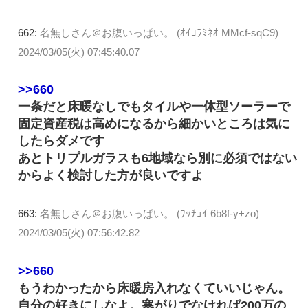
662:
名無しさん＠お腹いっぱい。 (ｵｲｺﾗﾐﾈｵ MMcf-sqC9)
2024/03/05(火) 07:45:40.07
>>660
一条だと床暖なしでもタイルや一体型ソーラーで
固定資産税は高めになるから細かいところは気に
したらダメです
あとトリプルガラスも6地域なら別に必須ではない
からよく検討した方が良いですよ
663:
名無しさん＠お腹いっぱい。 (ﾜｯﾁｮｲ 6b8f-y+zo)
2024/03/05(火) 07:56:42.82
>>660
もうわかったから床暖房入れなくていいじゃん。
自分の好きにしなよ。寒がりでなければ200万の