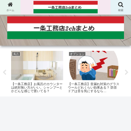
ホーム
検索
風呂
オプション
太
トリ
【一条工務店】お風呂のカウンター
【一条工務店】音漏れ対策のグラス
【一
 終
は絶対無い方がいい。シャンプーと
ウールどれくらい効果ある？ 防音
真昼
かどんな感じで置いてる？
ドアは音を気にするなら…
分か