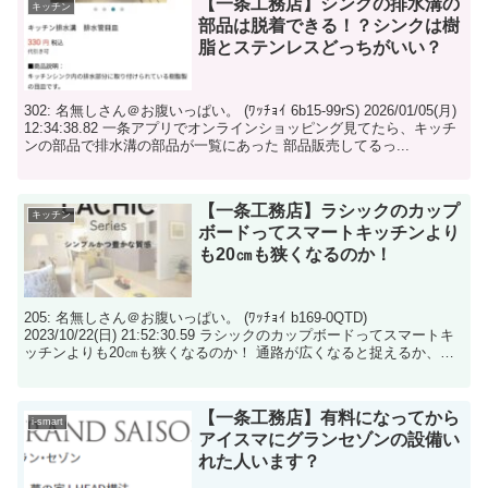
【一条工務店】シンクの排水溝の
キッチン
部品は脱着できる！？シンクは樹
脂とステンレスどっちがいい？
302: 名無しさん＠お腹いっぱい。 (ﾜｯﾁｮｲ 6b15-99rS) 2026/01/05(月)
12:34:38.82 一条アプリでオンラインショッピング見てたら、キッチ
ンの部品で排水溝の部品が一覧にあった 部品販売してるっ...
【一条工務店】ラシックのカップ
キッチン
ボードってスマートキッチンより
も20㎝も狭くなるのか！
205: 名無しさん＠お腹いっぱい。 (ﾜｯﾁｮｲ b169-0QTD)
2023/10/22(日) 21:52:30.59 ラシックのカップボードってスマートキ
ッチンよりも20㎝も狭くなるのか！ 通路が広くなると捉えるか、収
納が...
【一条工務店】有料になってから
i-smart
アイスマにグランセゾンの設備い
れた人います？