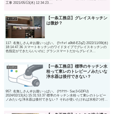
工事 2021/05/13(木) 12:34:23....
【一条工務店】グレイスキッチン
キッチン
は微妙？
117: 名無しさん＠お腹いっぱい。 (ﾜｯﾁｮｲ a9b8-EZqZ) 2022/11/09(水)
18:14:47.36 スマートキッチンのワイドタイプでグレイスキッチンの
色指定ができたらいいのに グランスマートだからグレイス...
【一条工務店】標準のキッチン水
キッチン
栓って東レのトレビーノみたいな
浄水器は後付できない？
957: 名無しさん＠お腹いっぱい。 (ｱｳｱｳｳｰ Sac3-GDFU)
2024/02/13(火) 15:31:53.37 標準のキッチン水栓って東レのトレビー
ノみたいな浄水器は後付できない？ それが使いたければ水栓2つ付け
る...