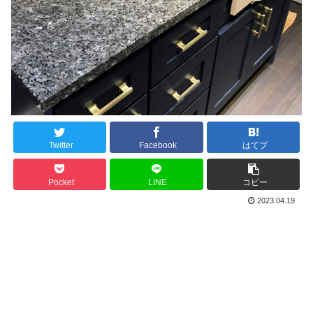
Twitter
Facebook
はてブ
Pocket
LINE
コピー
2023.04.19