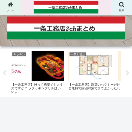
ホーム
検索
キッチン
一条工務店
風
【一条工務店】IHって標準でも大丈
【一条工務店】新築のハグミーだけ
【一
00
夫ですか？ ラクッキングリルはい
ど無料で除湿対策できてよかったわ
って
入でき
いよ
んだ