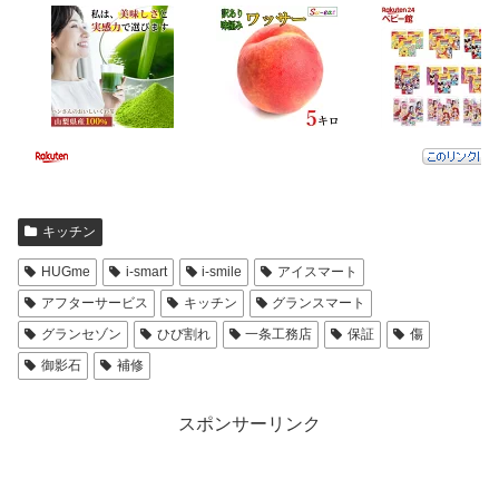
キッチン
HUGme
i-smart
i-smile
アイスマート
アフターサービス
キッチン
グランスマート
グランセゾン
ひび割れ
一条工務店
保証
傷
御影石
補修
スポンサーリンク