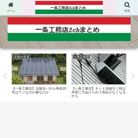
ホーム
検索
太陽光発電
一条工務店
一
コロ
【一条工務店】太陽光パネル寿命20
【一条工務店】ネット回線引く時は
【一
ちが
年はマジなのか嘘なのか
外壁に穴あけられて保証がなくなる
ない
かも
いれ