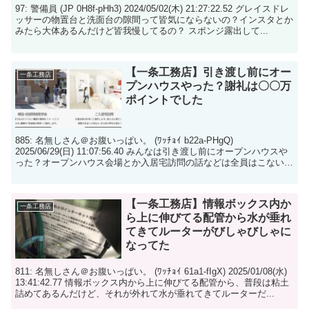
97: 警備員 (JP 0H8f-pHh3) 2024/05/02(木) 21:27:22.52 グレイスドレ
ッサーの物置台と洗面台の隙間って皆気にならないの？インスタとか
みたら大体あるんだけど皆我慢してるの？ スポンジ露出して...
【一条工務店】引き渡し前にオー
一条工務店
プンハウスやった？謝礼は〇〇万
ポイントでした
885: 名無しさん＠お腹いっぱい。 (ﾜｯﾁｮｲ b22a-PHgQ)
2025/06/29(日) 11:07:56.40 みんなは引き渡し前にオープンハウスや
った？オープンハウス会場とか入居宅訪問の話などは全員はこないも
の？ ...
【一条工務店】情報ボックス内か
一条工務店
ら上に伸びてる配管から水が垂れ
てきてルーターがびしゃびしゃに
なってた
811: 名無しさん＠お腹いっぱい。 (ﾜｯﾁｮｲ 61a1-fIgX) 2025/01/08(水)
13:41:42.77 情報ボックス内から上に伸びてる配管から、普段は粘土
詰めてあるんだけど、それが外れて水が垂れてきてルーターだ...