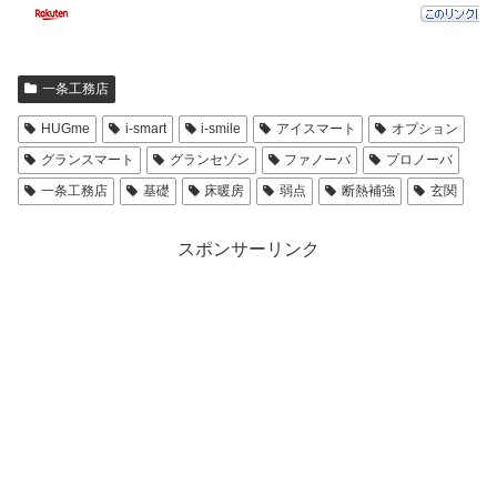
一条工務店
HUGme
i-smart
i-smile
アイスマート
オプション
グランスマート
グランセゾン
ファノーバ
プロノーバ
一条工務店
基礎
床暖房
弱点
断熱補強
玄関
スポンサーリンク