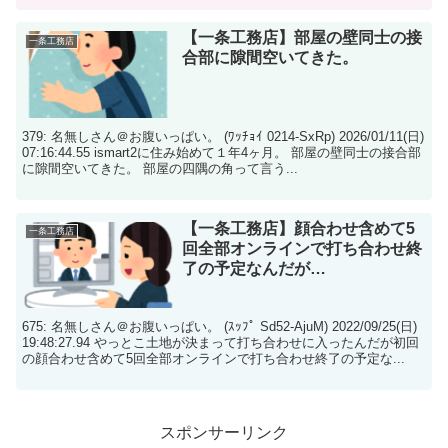
【一条工務店】部屋の壁同士の接
一条工務店
合部に隙間空いてきた。
379: 名無しさん＠お腹いっぱい。 (ﾜｯﾁｮｲ 0214-SxRp) 2026/01/11(日)
07:16:44.55 ismart2に住み始めて１年4ヶ月。 部屋の壁同士の接合部
に隙間空いてきた。 部屋の四隅の角って言う...
【一条工務店】顔合わせ含めて5
一条工務店
回全部オンラインで打ち合わせ終
了の予定なんだが…
675: 名無しさん＠お腹いっぱい。 (ｽｯﾌﾟ Sd52-AjuM) 2022/09/25(日)
19:48:27.94 やっとこ土地が決まって打ち合わせに入ったんだが初回
の顔合わせ含めて5回全部オンラインで打ち合わせ終了の予定な...
スポンサーリンク