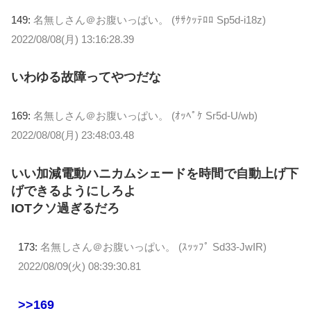
149:
名無しさん＠お腹いっぱい。 (ｻｻｸｯﾃﾛﾛ Sp5d-i18z)
2022/08/08(月) 13:16:28.39
いわゆる故障ってやつだな
169:
名無しさん＠お腹いっぱい。 (ｵｯﾍﾟｹ Sr5d-U/wb)
2022/08/08(月) 23:48:03.48
いい加減電動ハニカムシェードを時間で自動上げ下
げできるようにしろよ
IOTクソ過ぎるだろ
173:
名無しさん＠お腹いっぱい。 (ｽｯｯﾌﾟ Sd33-JwIR)
2022/08/09(火) 08:39:30.81
>>169