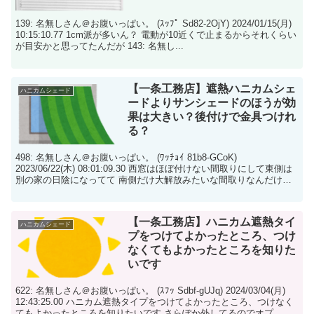
139: 名無しさん＠お腹いっぱい。 (ｽｯﾌﾟ Sd82-2OjY) 2024/01/15(月)
10:15:10.77 1cm派が多いん？ 電動が10近くで止まるからそれくらい
が目安かと思ってたんだが 143: 名無し...
【一条工務店】遮熱ハニカムシェ
ハニカムシェード
ードよりサンシェードのほうが効
果は大きい？後付けで金具つけれ
る？
498: 名無しさん＠お腹いっぱい。 (ﾜｯﾁｮｲ 81b8-GCoK)
2023/06/22(木) 08:01:09.30 西窓はほぼ付けない間取りにして東側は
別の家の日陰になってて 南側だけ大解放みたいな間取りなんだけど
暑いか...
【一条工務店】ハニカム遮熱タイ
ハニカムシェード
プをつけてよかったところ、つけ
なくてもよかったところを知りた
いです
622: 名無しさん＠お腹いっぱい。 (ｽﾌｯ Sdbf-gUJq) 2024/03/04(月)
12:43:25.00 ハニカム遮熱タイプをつけてよかったところ、つけなく
てもよかったところを知りたいです さらぽか外してるのでオプ...