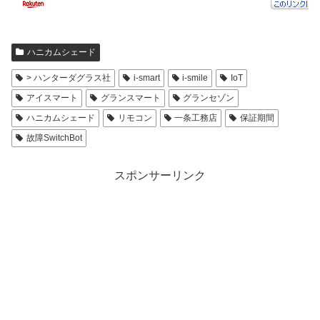
ハニカムシェード
> ハンターダグラス社
i-smart
i-smile
IoT
アイスマート
グランスマート
グランセゾン
ハニカムシェード
リモコン
一条工務店
保証期間
故障SwitchBot
スポンサーリンク