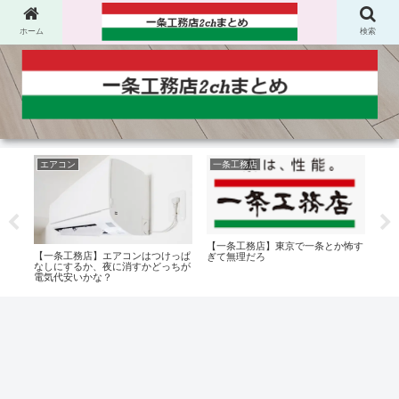
ホーム
検索
エアコン
一条工務店
ハ
【一条工務店】東京で一条とか怖す
20
【一条工務店】エアコンはつけっぱ
【一
ぎて無理だろ
なしにするか、夜に消すかどっちが
後付
電気代安いかな？
ける