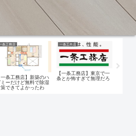
一条工務店
一条工務店
風呂
【一条工務店】東京で一
【一条工務店】新築のハ
【一条
条とか怖すぎて無理だろ
グミーだけど無料で除湿
カウン
対策できてよかったわ
がいい
どんな