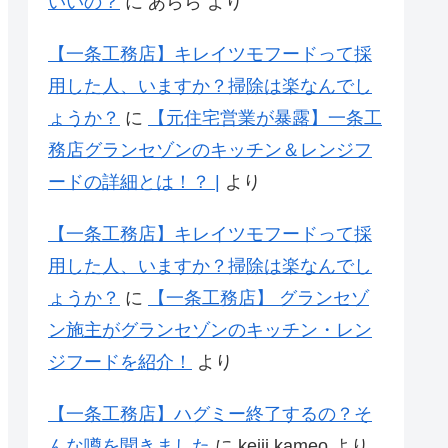
いいの？
に
あらら
より
【一条工務店】キレイツモフードって採
用した人、いますか？掃除は楽なんでし
ょうか？
に
【元住宅営業が暴露】一条工
務店グランセゾンのキッチン＆レンジフ
ードの詳細とは！？ |
より
【一条工務店】キレイツモフードって採
用した人、いますか？掃除は楽なんでし
ょうか？
に
【一条工務店】 グランセゾ
ン施主がグランセゾンのキッチン・レン
ジフードを紹介！
より
【一条工務店】ハグミー終了するの？そ
んな噂を聞きました
に
keiji kameo
より