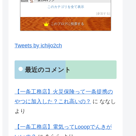
50位
不動産屋の独り言
このカテゴリを全て表示
51位
ＤＩＡＲＹ-ダイアリー
参加する
52位
このブログに投票する
Tweets by ichijo2ch
最近のコメント
【一条工務店】火災保険って一条提携の
やつに加入した？これ高いの？
に
ななし
より
【一条工務店】電気ってLooopでんきが