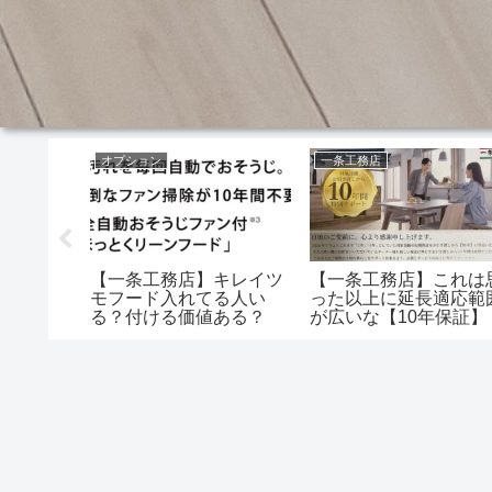
オプション
一条工務店
太陽光パ
【一条工務店】キレイツ
【一条工務店】これは
は何棟起
モフード入れてる人い
った以上に延長適応範
る？付ける価値ある？
が広いな【10年保証】