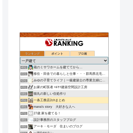
ランキング
ポイント
ブロ画
ついのすみかはここにあるか
38位
小型焼却炉の選び方
39位
蔵のミサワホームを建ててから…
40位
移住・田舎での暮らしと仕事・・・群馬県北毛みなかみエリア
41位
みゆの子育てライフ｜一級建築士の専業主婦による子ども・家
42位
お家の町医者 ﾊﾙﾔﾏ建築空間設計工房
43位
猫丸の新しい住処作り
44位
一条工務店2chまとめ
45位
mana's story 大好きな人へ
46位
27歳 家を建てる！
47位
設計事務所のスタッフブログ
48位
アーキ・モーダ 住まいのブログ
49位
一家DANラン