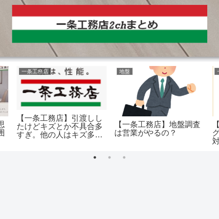
一条工務店
地盤
【一条工務店】引渡しし
思
【一条工務店】地盤調査
たけどキズとか不具合多
囲
は営業がやるの？
すぎ。他の人はキズ多か
った？