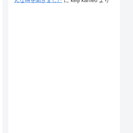
んな噂を聞きました
に
keiji kameo
より