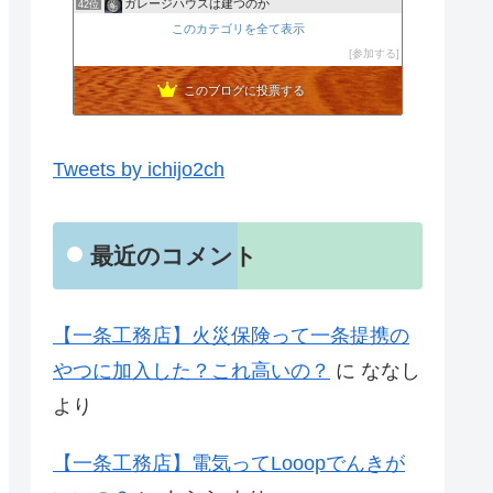
ガレージハウスは建つのか
42位
宮城県仙台市のBORDERLESS株式会社です。
このカテゴリを全て表示
43位
1000万円で家建てました(^^)風水好き節約主婦のローコ…
参加する
44位
このブログに投票する
Tweets by ichijo2ch
最近のコメント
【一条工務店】火災保険って一条提携の
やつに加入した？これ高いの？
に
ななし
より
【一条工務店】電気ってLooopでんきが