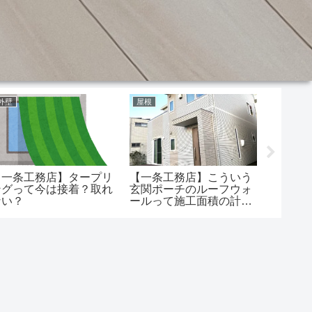
外壁
屋根
間取り
【一条工務店】タープリ
【一条工務店】こういう
【一条
ングって今は接着？取れ
玄関ポーチのルーフウォ
アって6
ない？
ールって施工面積の計算
大型冷
どうなるの
す？