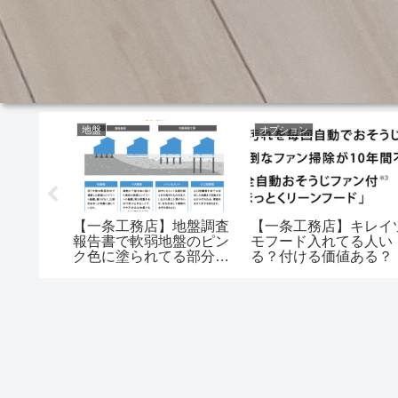
地盤
オプション
パラペッ
【一条工務店】地盤調査
【一条工務店】キレイ
はうるさ
報告書で軟弱地盤のピン
モフード入れてる人い
パラペッ
ク色に塗られてる部分ど
る？付ける価値ある？
よ…
のくらいあった？