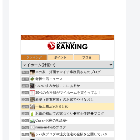
ランキング
ポイント
ブロ画
注文住宅の施工例［Cecorei.com］BLOG
30位
姫路で注文二世帯住宅を建てたい
31位
木の家 箕面ヤマイチ事務員さんのブログ
32位
老後生活ニュース
33位
ついのすみかはここにあるか
34位
30代の会社員がマイホームを買うってよ！
35位
新築（住友林業）のお家でやりなおし
36位
一条工務店2chまとめ
37位
お茶の初めての家づくり◆富士住建◆ブログ
38位
Casa -お家の相談室-
39位
nana-m-lifeのブログ
40位
シバ家ブログ＠注文住宅の金額を公開していきます
41位