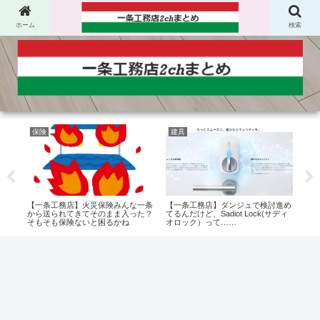
ホーム
検索
保険
建具
地
音性
【一条工務店】火災保険みんな一条
【一条工務店】ダンジュで検討進め
【一
多
から送られてきてそのまま入った？
てるんだけど、Sadiot Lock(サディ
るの
そもそも保険ないと困るかね
オロック）って……