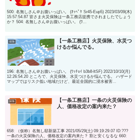
500: 名無しさん＠お腹いっぱい。 (ｵｯﾍﾟｹ Sr45-Eup5) 2023/03/09(木)
15:57:54.87 皆さま火災保険は一条工務店提携でされましたでしょう
か？ 504: 名無しさん＠お腹いっぱい。 (ﾜ...
【一条工務店】火災保険、水災つ
保険
けるか悩んでる。
196: 名無しさん＠お腹いっぱい。 (ﾜｯﾁｮｲ b3b8-ltSF) 2022/10/10(月)
12:26:54.20 ところで、火災保険、水災つけるか悩んでる。 ハザード
マップではリスク低い地域だけど、最近全国的に浸水被害...
【一条工務店】一条の火災保険の
保険
人、価格改定の案内来た？
658: （仮称）名無し邸新築工事 2021/05/29(土) 09:19:29.07 ID:???
一条の火災保険の人、価格改定の案内来た？ 割と安くなるな 660: