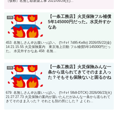
（仮称）名無し邸新築工事 2021/05/29(土)...
【一条工務店】火災保険フル補償
保険
5年145000円だった。水災外すか
なあ
453: 名無しさん＠お腹いっぱい。 (ﾜｯﾁｮｲ 7d95-Ke8o) 2026/05/22(金)
14:21:15.55 火災保険案内 東京海上日動 フル補償5年145000円だっ
た。 水災外すかなあ 458: 名無...
【一条工務店】火災保険みんな一
保険
条から送られてきてそのまま入っ
た？そもそも保険ないと困るかね
679: 名無しさん＠お腹いっぱい。 (ﾜｯﾁｮｲ 5fb9-DTCK) 2026/06/23(火)
21:27:27.73 火災保険の案内が届いたんだがみんな一条から送られて
きてそのまま入った？ それとも別の所にした？ よくわ...