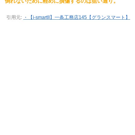
倒れないために軽めに損傷するのは狙い通り。
引用元:
・【i-smartII】一条工務店145【グランスマート】