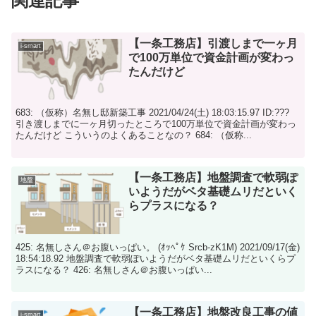
関連記事
【一条工務店】引渡しまで一ヶ月
i-smart
で100万単位で資金計画が変わっ
たんだけど
683: （仮称）名無し邸新築工事 2021/04/24(土) 18:03:15.97 ID:???
引き渡しまでに一ヶ月切ったところで100万単位で資金計画が変わっ
たんだけど こういうのよくあることなの？ 684: （仮称...
【一条工務店】地盤調査で軟弱ぽ
地盤
いようだがベタ基礎ムリだといく
らプラスになる？
425: 名無しさん＠お腹いっぱい。 (ｵｯﾍﾟｹ Srcb-zK1M) 2021/09/17(金)
18:54:18.92 地盤調査で軟弱ぽいようだがベタ基礎ムリだといくらプ
ラスになる？ 426: 名無しさん＠お腹いっぱい...
【一条工務店】地盤改良工事の値
i-smart