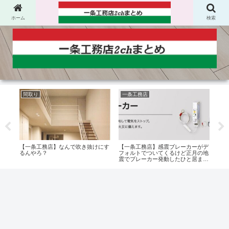
ホーム
検索
間取り
一条工務店
一
由を
【一条工務店】なんで吹き抜けにす
【一条工務店】感震ブレーカーがデ
【一
るんやろ？
フォルトでついてくるけど正月の地
スっ
震でブレーカー発動したひと居ま
月…
す？