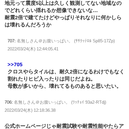
地元って震度5以上は久しく観測してない地域なの
でどれくらい揺れるか想像できないな…
耐震2倍で建てたけどやっぱりそれなりに何かしら
は壊れるんだろうか
707:
名無しさん＠お腹いっぱい。 (ｻｻｸｯﾃﾛﾙ Sp85-17Zp)
2022/03/24(木) 12:44:05.41
>>705
クロスやらタイルは、耐久2倍になるわけでもなく
割れたりヒビ入ったりは同じだよね。
母数が多いから、壊れてるものあると思いたい。
706:
名無しさん＠お腹いっぱい。 (ﾜｯﾁｮｲ 93a2-RTdj)
2022/03/24(木) 12:18:36.38
公式ホームページじゃ耐震試験や耐震性能やたらア