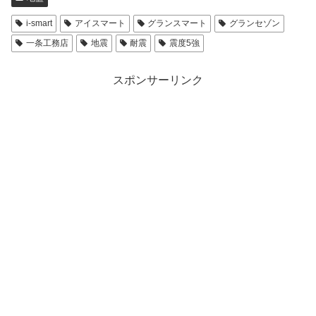
i-smart
アイスマート
グランスマート
グランセゾン
一条工務店
地震
耐震
震度5強
スポンサーリンク