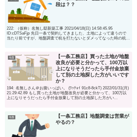
段は？？
222: （仮称）名無し邸新築工事 2021/04/18(日) 14:58:45.95
ID:cDTSaFjp 先日一条で契約してきました、土地によって違うので
当たり前ですが、地盤調査で杭を打たないとダメってなった時の杭の
値段？を...
【一条工務店】買った土地が地盤
地盤
改良が必要と分かって、100万以
上になりそうだったら手付金放棄
して別の土地探した方がいいです
か？
194: 名無しさん＠お腹いっぱい。 (ﾜｯﾁｮｲ 91c8-8ckT) 2022/01/31(月)
21:29:42.89 もし買った土地が地盤改良が必要と分かって、100万以
上になりそうだったら手付金放棄して別の土地探した方がい...
【一条工務店】地盤調査は営業が
地盤
やるの？