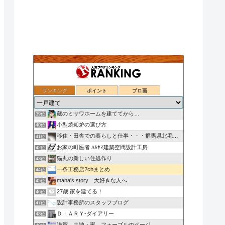
ランキング
ポイント
ブロ画
注文住宅ってわからないことばかりですが、なにか？in東京
37位
ローコスト住宅（秀光ビルド）で家を建てる
38位
蔵のミサワホームを建ててから…
39位
小型焼却炉の選び方
40位
移住・田舎での暮らしと仕事・・・群馬県北毛みなかみエリア
41位
お家の町医者 ﾊﾙﾔﾏ建築空間設計工房
42位
猫丸の新しい住処作り
43位
一条工務店2chまとめ
44位
mana's story 大好きな人へ
45位
27歳 家を建てる！
46位
設計事務所のスタッフブログ
47位
ＤＩＡＲＹ-ダイアリー
48位
滋賀 土地・家 フォーブルのページ