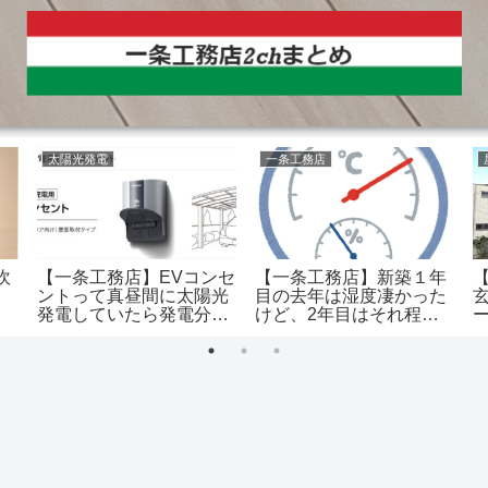
太陽光発電
一条工務店
吹
【一条工務店】EVコンセ
【一条工務店】新築１年
ントって真昼間に太陽光
目の去年は湿度凄かった
発電していたら発電分か
けど、2年目はそれ程酷
らEVに充電される？
くない…何故だ？