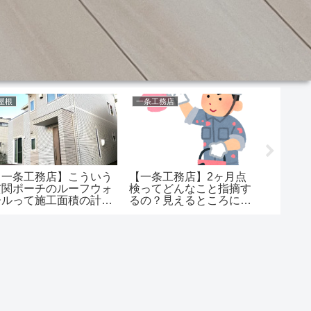
屋根
一条工務店
気密
【一条工務店】こういう
【一条工務店】2ヶ月点
【一条
玄関ポーチのルーフウォ
検ってどんなこと指摘す
検査っ
ールって施工面積の計算
るの？見えるところに不
いんで
どうなるの
具合があると…
密測定
ました