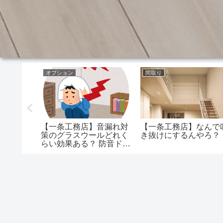
オプション
間取り
グランス
【一条工務店】音漏れ対
【一条工務店】なんで
セゾンだ
策のグラスウールどれく
き抜けにするんやろ？
商品とし
らい効果ある？ 防音ドア
？
は音を気にするなら…