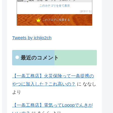
49位
シバ家ブログ＠注文住宅の金額を公開していきます
このカテゴリを全て表示
50位
風水を取り入れたブラック＆ホワイトな家とインテリア
参加する
51位
このブログに投票する
Tweets by ichijo2ch
最近のコメント
【一条工務店】火災保険って一条提携の
やつに加入した？これ高いの？
に
ななし
より
【一条工務店】電気ってLooopでんきが