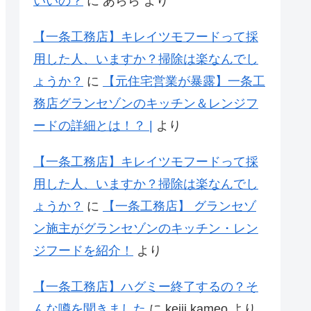
いいの？
に
あらら
より
【一条工務店】キレイツモフードって採
用した人、いますか？掃除は楽なんでし
ょうか？
に
【元住宅営業が暴露】一条工
務店グランセゾンのキッチン＆レンジフ
ードの詳細とは！？ |
より
【一条工務店】キレイツモフードって採
用した人、いますか？掃除は楽なんでし
ょうか？
に
【一条工務店】 グランセゾ
ン施主がグランセゾンのキッチン・レン
ジフードを紹介！
より
【一条工務店】ハグミー終了するの？そ
んな噂を聞きました
に
keiji kameo
より