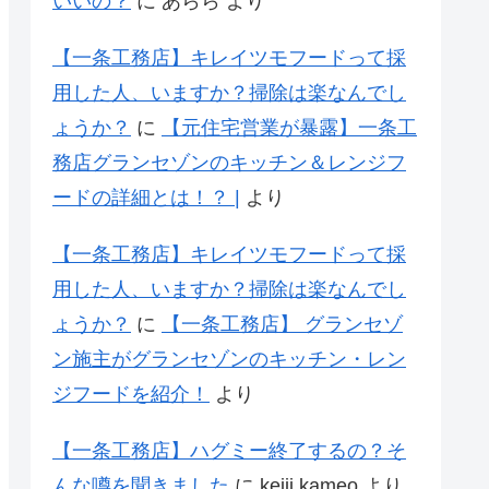
いいの？
に
あらら
より
【一条工務店】キレイツモフードって採
用した人、いますか？掃除は楽なんでし
ょうか？
に
【元住宅営業が暴露】一条工
務店グランセゾンのキッチン＆レンジフ
ードの詳細とは！？ |
より
【一条工務店】キレイツモフードって採
用した人、いますか？掃除は楽なんでし
ょうか？
に
【一条工務店】 グランセゾ
ン施主がグランセゾンのキッチン・レン
ジフードを紹介！
より
【一条工務店】ハグミー終了するの？そ
んな噂を聞きました
に
keiji kameo
より