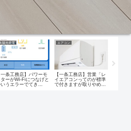
太陽光発電
エアコン
一条工務
【一条工務店】パワーモ
【一条工務店】営業「レ
【一条
ターがWi-Fiにつなげと
イエアコンってのが標準
線引く
かいうエラーでてき
で付きますが取りやめす
られて
た……解決方法ある？
ることをお勧めしていま
も
す」