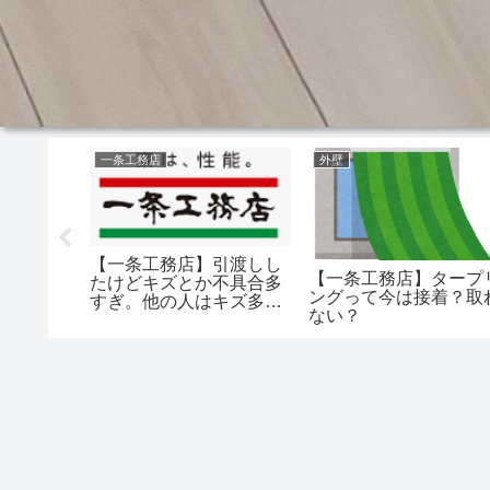
一条工務店
外壁
【一条工務店】引渡しし
10年点検
【一条工務店】タープ
たけどキズとか不具合多
200万
ングって今は接着？取
すぎ。他の人はキズ多か
んだけ
ない？
った？
宅は申請
い！？