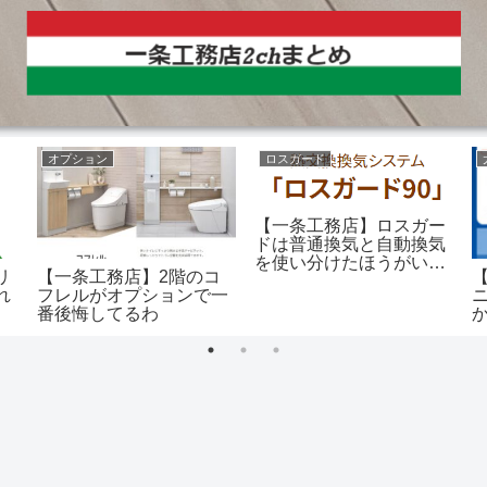
オプション
ロスガード
【一条工務店】ロスガー
ドは普通換気と自動換気
を使い分けたほうがい
リ
【一条工務店】2階のコ
い？
れ
フレルがオプションで一
ニ
番後悔してるわ