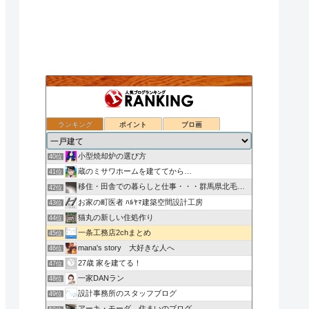
ランキング
ポイント
ブロ画
ローコスト住宅（秀光ビルド）で家を建てる
38位
ついのすみかはここにあるか
39位
小型焼却炉の選び方
40位
蔵のミサワホームを建ててから…
41位
移住・田舎での暮らしと仕事・・・群馬県北毛みなかみエリア
42位
お家の町医者 ﾊﾙﾔﾏ建築空間設計工房
43位
猫丸の新しい住処作り
44位
一条工務店2chまとめ
45位
mana's story 大好きな人へ
46位
27歳 家を建てる！
47位
一家DANラン
48位
設計事務所のスタッフブログ
49位
アーキ・モーダ 住まいのブログ