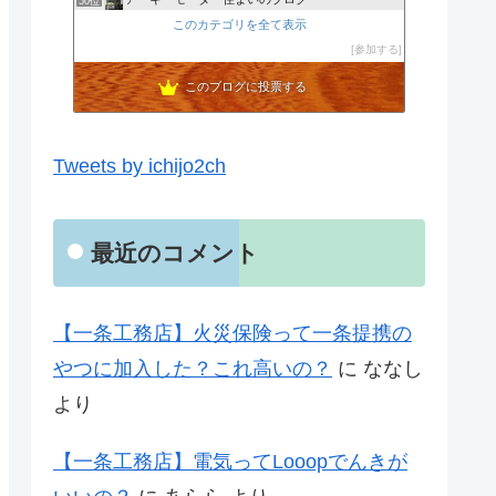
50位
ＤＩＡＲＹ-ダイアリー
このカテゴリを全て表示
51位
滋賀 土地・家 フォーブルのページ
参加する
52位
このブログに投票する
Tweets by ichijo2ch
最近のコメント
【一条工務店】火災保険って一条提携の
やつに加入した？これ高いの？
に
ななし
より
【一条工務店】電気ってLooopでんきが