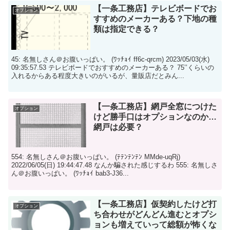
【一条工務店】テレビボードでお
オプション
すすめのメーカーある？下地の種
類は指定できる？
45: 名無しさん＠お腹いっぱい。 (ﾜｯﾁｮｲ ff6c-qrcm) 2023/05/03(水)
09:35:57.53 テレビボードでおすすめのメーカーある？ 75’’くらいの
入れるからある程度大きいのがいるが、量販店だとみん...
【一条工務店】網戸全窓につけた
オプション
けど勝手口はオプションなのか…
網戸は必要？
554: 名無しさん＠お腹いっぱい。 (ﾃﾃﾝﾃﾝﾃﾝ MMde-uqRj)
2022/06/05(日) 19:44:47.48 なんか騙された感じするわ 555: 名無しさ
ん＠お腹いっぱい。 (ﾜｯﾁｮｲ bab3-J36...
【一条工務店】仮契約したけど打
オプション
ち合わせがどんどん進むとオプシ
ョンも増えていって総額が怖くな