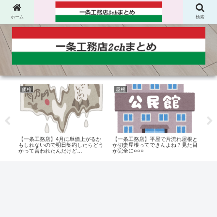
ホーム
検索
価格
屋根
オ
にす
【一条工務店】4月に単価上がるか
【一条工務店】平屋で片流れ屋根と
【一
もしれないので明日契約したらどう
か切妻屋根ってできんよね？見た目
れて
かって言われたんだけど…
が完全に○○○