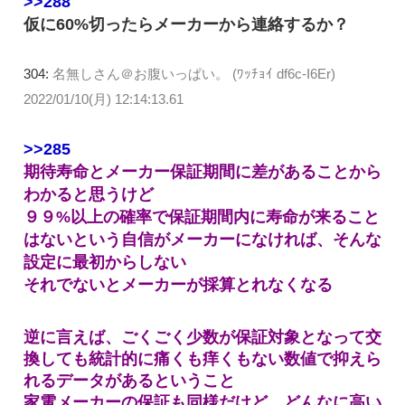
>>288
仮に60%切ったらメーカーから連絡するか？
304:
名無しさん＠お腹いっぱい。 (ﾜｯﾁｮｲ df6c-I6Er)
2022/01/10(月) 12:14:13.61
>>285
期待寿命とメーカー保証期間に差があることから
わかると思うけど
９９%以上の確率で保証期間内に寿命が来ること
はないという自信がメーカーになければ、そんな
設定に最初からしない
それでないとメーカーが採算とれなくなる
逆に言えば、ごくごく少数が保証対象となって交
換しても統計的に痛くも痒くもない数値で抑えら
れるデータがあるということ
家電メーカーの保証も同様だけど、どんなに高い