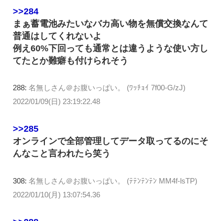
>>284
まぁ蓄電池みたいなバカ高い物を無償交換なんて
普通はしてくれないよ
例え60%下回っても通常とは違うような使い方し
てたとか難癖も付けられそう
288:
名無しさん＠お腹いっぱい。 (ﾜｯﾁｮｲ 7f00-G/zJ)
2022/01/09(日) 23:19:22.48
>>285
オンラインで全部管理してデータ取ってるのにそ
んなこと言われたら笑う
308:
名無しさん＠お腹いっぱい。 (ﾃﾃﾝﾃﾝﾃﾝ MM4f-lsTP)
2022/01/10(月) 13:07:54.36