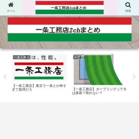
ホーム
検索
一条工務店
外壁
エ
【一条工務店】東京で一条とか怖す
ポン
【一条工務店】タープリングって今
【一
ぎて無理だろ
ヶ
は接着？取れない？
坪全
いか