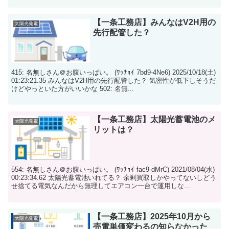
【一条工務店】みんなはV2H用の
太陽光発電
先行配管した？
415: 名無しさん＠お腹いっぱい。 (ﾜｯﾁｮｲ 7bd9-4Ne6) 2025/10/18(土)
01:23:21.35 みんなはV2H用の先行配管した？ 気密性が低下しそうだ
けどやっといた方がいいかな 502: 名無...
【一条工務店】太陽光蓄電池のメ
太陽光発電
リットは？
554: 名無しさん＠お腹いっぱい。 (ﾜｯﾁｮｲ fac9-dMrC) 2021/08/04(水)
00:23:34.62 太陽光蓄電池いれてる？ 余剰買取しかやってないしどう
せ捨てる電気なんだから無理してエアコン一台で運用しな...
【一条工務店】2025年10月から
太陽光発電
売電単価変わるの知らなかった