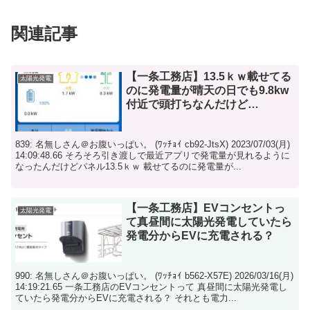
関連記事
【一条工務店】13.5ｋｗ載せてる
太陽光発電
のに発電量が晴天の日でも9.8kw
付近で頭打ちなんだけど…
839: 名無しさん＠お腹いっぱい。 (ﾜｯﾁｮｲ cb92-JtsX) 2023/07/03(月)
14:09:48.66 そろそろ引き渡しで最近アプリで発電量が見れるように
なったんだけどパネル13.5ｋｗ 載せてるのに発電量が...
【一条工務店】EVコンセントっ
太陽光発電
て真昼間に太陽光発電していたら
発電分からEVに充電される？
990: 名無しさん＠お腹いっぱい。 (ﾜｯﾁｮｲ b562-X57E) 2026/03/16(月)
14:19:21.65 一条工務店のEVコンセントって 真昼間に太陽光発電し
ていたら発電分からEVに充電される？ それとも電力...