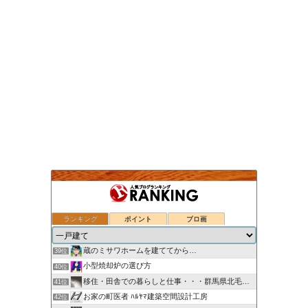
ランキング
ポイント
ブロ画
注文住宅ってわからないことばかりですが、なにか？in東京
37位
ローコスト住宅（秀光ビルド）で家を建てる
38位
蔵のミサワホームを建ててから…
39位
小型焼却炉の選び方
40位
移住・田舎での暮らしと仕事・・・群馬県北毛みなかみエリア
41位
お家の町医者 ﾊﾙﾔﾏ建築空間設計工房
42位