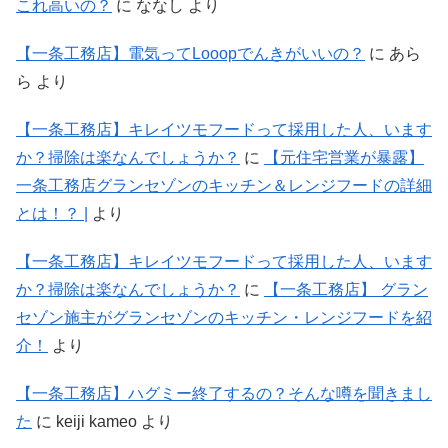
これ高いの？
に
ななし
より
【一条工務店】電気ってLooopでんきがいいの？
に
あら
ら
より
【一条工務店】キレイツモフードって採用した人、います
か？掃除は楽なんでしょうか？
に
【元住宅営業が暴露】
一条工務店グランセゾンのキッチン＆レンジフードの詳細
とは！？ |
より
【一条工務店】キレイツモフードって採用した人、います
か？掃除は楽なんでしょうか？
に
【一条工務店】 グラン
セゾン施主がグランセゾンのキッチン・レンジフードを紹
介！
より
【一条工務店】ハグミー終了するの？そんな噂を聞きまし
た
に
keiji kameo
より