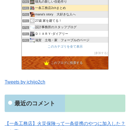
猫丸の新しい住処作り
43位
一条工務店2chまとめ
44位
mana's story 大好きな人へ
45位
27歳 家を建てる！
46位
設計事務所のスタッフブログ
47位
ＤＩＡＲＹ-ダイアリー
48位
滋賀 土地・家 フォーブルのページ
49位
シバ家ブログ＠注文住宅の金額を公開していきます
このカテゴリを全て表示
50位
風水を取り入れたブラック＆ホワイトな家とインテリア
参加する
51位
このブログに投票する
Tweets by ichijo2ch
最近のコメント
【一条工務店】火災保険って一条提携のやつに加入した？