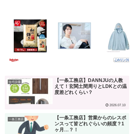
【一条工務店】DANNJUの人教
住宅設備
えて！玄関土間周りとLDKとの温
度差どれくらい？
2026.07.10
【一条工務店】営業からのレスポ
一条工務店
ンスって皆どれぐらいの頻度？1
ヶ月…？！