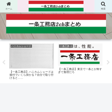
ホーム
検索
ハニカムシェード
一条工務店
地
【一条工務店】東京で一条とか怖す
てる
【一条工務店】ハニカムシェードは
【一
ぎて無理だろ
もの
後付でいくら掛かる？自分で取り付
弱地
けると……
どの