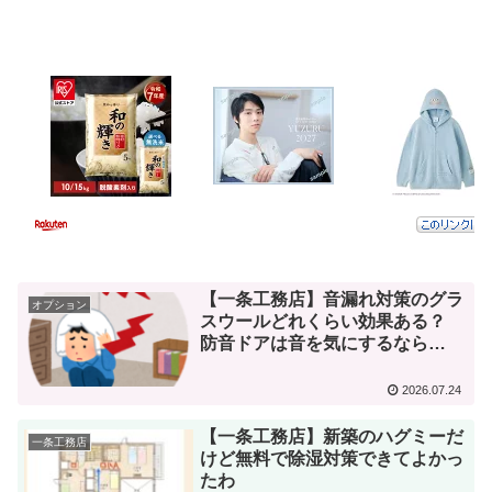
【一条工務店】音漏れ対策のグラ
オプション
スウールどれくらい効果ある？
防音ドアは音を気にするなら…
2026.07.24
【一条工務店】新築のハグミーだ
一条工務店
けど無料で除湿対策できてよかっ
たわ