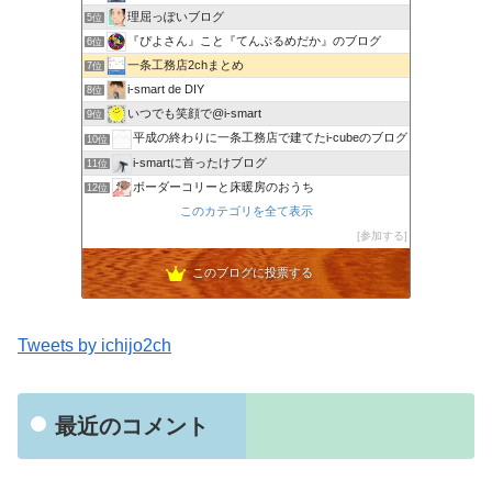
理屈っぽいブログ
5位
『ぴよさん』こと『てんぷるめだか』のブログ
6位
一条工務店2chまとめ
7位
i-smart de DIY
8位
いつでも笑顔で@i-smart
9位
平成の終わりに一条工務店で建てたi-cubeのブログ
10位
i-smartに首ったけブログ
11位
ボーダーコリーと床暖房のおうち
12位
節約しないエコライフ
このカテゴリを全て表示
13位
noahnoah研究所
参加する
14位
わたしの家づくり│ハウスメーカーで注文住宅を建てよう
15位
このブログに投票する
Tweets by ichijo2ch
最近のコメント