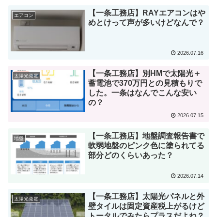
【一条工務店】RAYエアコンはや
エアコン
めとけって声が多いけどなんで？
2026.07.16
【一条工務店】別HMで太陽光＋
太陽光発電
蓄電池で370万円との見積もりで
した。一条はなんでこんな安い
の？
2026.07.15
【一条工務店】地盤調査報告書で
地盤
軟弱地盤のピンク色に塗られてる
部分どのくらいあった？
2026.07.14
【一条工務店】太陽光パネルと外
太陽光発電
壁タイルは固定資産税上がるけど
トータルでみたらプラスだよね？