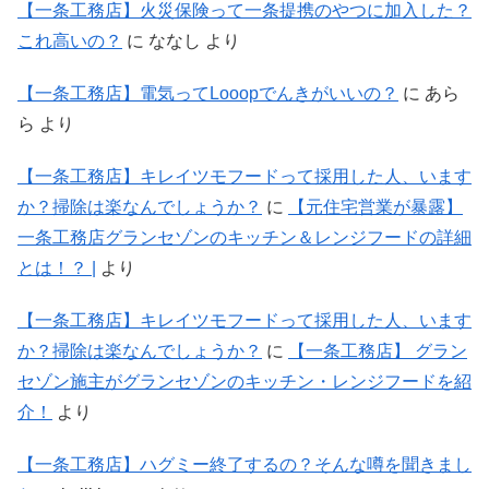
【一条工務店】火災保険って一条提携のやつに加入した？
これ高いの？
に
ななし
より
【一条工務店】電気ってLooopでんきがいいの？
に
あら
ら
より
【一条工務店】キレイツモフードって採用した人、います
か？掃除は楽なんでしょうか？
に
【元住宅営業が暴露】
一条工務店グランセゾンのキッチン＆レンジフードの詳細
とは！？ |
より
【一条工務店】キレイツモフードって採用した人、います
か？掃除は楽なんでしょうか？
に
【一条工務店】 グラン
セゾン施主がグランセゾンのキッチン・レンジフードを紹
介！
より
【一条工務店】ハグミー終了するの？そんな噂を聞きまし