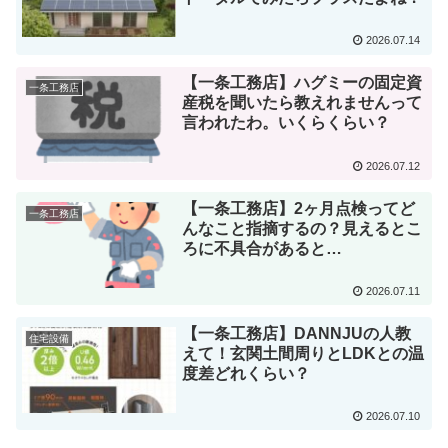
2026.07.14
【一条工務店】ハグミーの固定資
一条工務店
産税を聞いたら教えれませんって
言われたわ。いくらくらい？
2026.07.12
【一条工務店】2ヶ月点検ってど
一条工務店
んなこと指摘するの？見えるとこ
ろに不具合があると…
2026.07.11
【一条工務店】DANNJUの人教
住宅設備
えて！玄関土間周りとLDKとの温
度差どれくらい？
2026.07.10