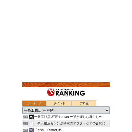
ランキング
ポイント
ブロ画
nasu_star's blog
1位
一条工務店 27坪 i-smart 〜猫と楽しむ暮らし〜
2位
一条工務店セゾン系棲家のアフターケアの合間に綴るブログ
3位
「Kish」i-smart life!
4位