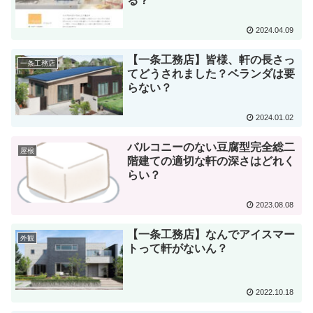
る？
2024.04.09
【一条工務店】皆様、軒の長さっ
一条工務店
てどうされました？ベランダは要
らない？
2024.01.02
バルコニーのない豆腐型完全総二
屋根
階建ての適切な軒の深さはどれく
らい？
2023.08.08
【一条工務店】なんでアイスマー
外観
トって軒がないん？
2022.10.18