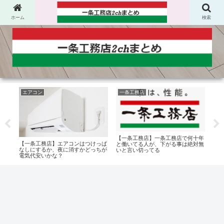
ホーム
検索
エアコン
一条工務店
保
【一条工務店】一条工務店で何十年
てど
【一条工務店】エアコンはつけっぱ
【一
と働いてる人が、下がる事は絶対無
中蒸
なしにするか、夜に消すかどっちが
携の
いと言い切ってる
電気代安いかな？