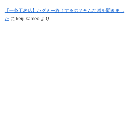
【一条工務店】ハグミー終了するの？そんな噂を聞きまし
た
に
keiji kameo
より