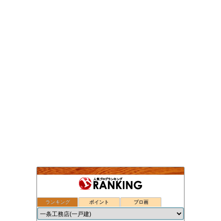
ランキング
ポイント
ブロ画
nasu_star's blog
1位