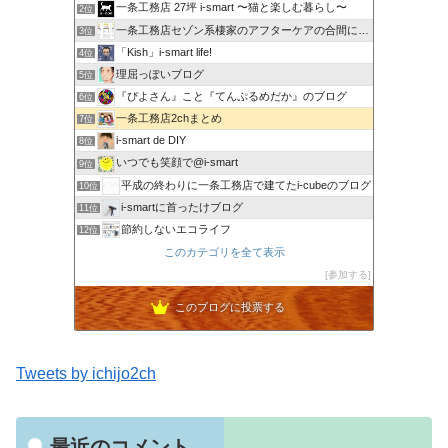
一条工務店 27坪 i-smart 〜猫と楽しむ暮らし〜
2位
一条工務店セゾン系棲家のアフターケアの合間に綴るブログ
3位
「Kish」i-smart life!
4位
理屈っぽいブログ
5位
『ぴよさん』こと『てんぷるめだか』のブログ
6位
一条工務店2chまとめ
7位
i-smart de DIY
8位
いつでも笑顔で@i-smart
9位
平成の終わりに一条工務店で建てたi-cubeのブログ
10位
i-smartに首ったけブログ
11位
節約しないエコライフ
12位
ボーダーコリーと床暖房のおうち
このカテゴリを全て表示
13位
noahnoah研究所
参加する
14位
わたしの家づくり│ハウスメーカーで注文住宅を建てよう
15位
このブログに投票する
Tweets by ichijo2ch
最近のコメント