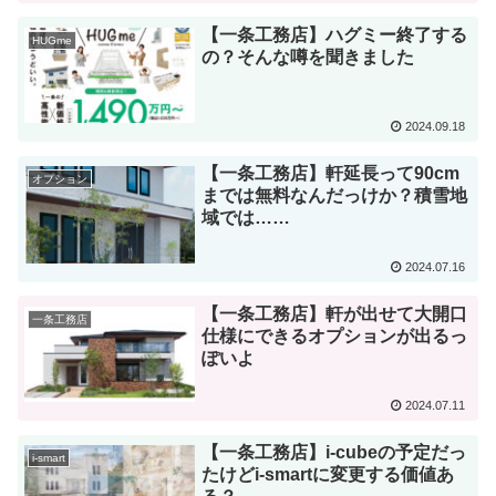
【一条工務店】ハグミー終了する
HUGme
の？そんな噂を聞きました
2024.09.18
【一条工務店】軒延長って90cm
オプション
までは無料なんだっけか？積雪地
域では……
2024.07.16
【一条工務店】軒が出せて大開口
一条工務店
仕様にできるオプションが出るっ
ぽいよ
2024.07.11
【一条工務店】i-cubeの予定だっ
i-smart
たけどi-smartに変更する価値あ