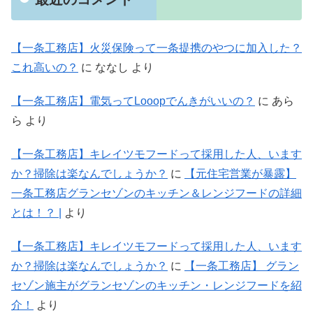
【一条工務店】火災保険って一条提携のやつに加入した？
これ高いの？
に
ななし
より
【一条工務店】電気ってLooopでんきがいいの？
に
あら
ら
より
【一条工務店】キレイツモフードって採用した人、います
か？掃除は楽なんでしょうか？
に
【元住宅営業が暴露】
一条工務店グランセゾンのキッチン＆レンジフードの詳細
とは！？ |
より
【一条工務店】キレイツモフードって採用した人、います
か？掃除は楽なんでしょうか？
に
【一条工務店】 グラン
セゾン施主がグランセゾンのキッチン・レンジフードを紹
介！
より