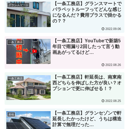
【一条工務店】グランスマートで
グランスマート
パラペットルーフってどんな感じ
になるんだ？費用プラスで掛かる
の？？
2022.09.06
【一条工務店】YouTubeで新築5
一条工務店
年目で雨漏り2回したって言う動
画あがってるけど…
2022.08.26
【一条工務店】軒延長は、南東南
一条工務店
西どちらを伸ばした方が良い？オ
プションで更に伸ばせる！？
2022.08.25
【一条工務店】グランセゾンで軒
屋根
延長したかったけど、うちは構造
計算で無理だった…