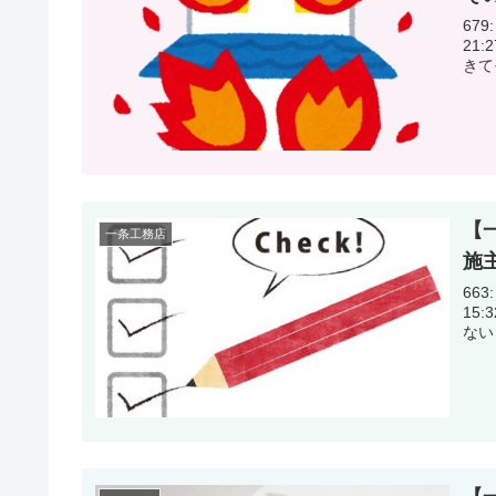
679:
21:27:27.73 火
きて
【
一条工務店
施
663:
15:32:36.75 引き
ない