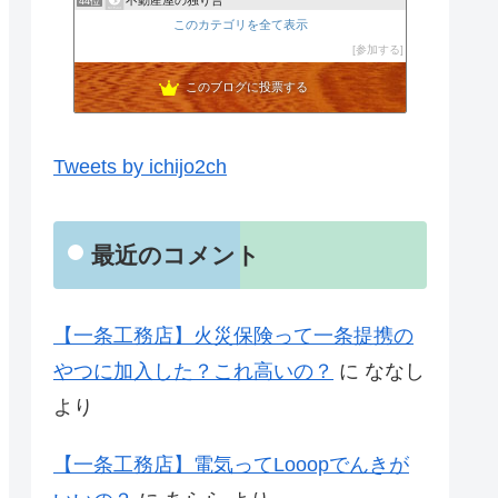
44位
山口のネツい工務店blog
このカテゴリを全て表示
45位
Beautiful Life
参加する
46位
このブログに投票する
Tweets by ichijo2ch
最近のコメント
【一条工務店】火災保険って一条提携の
やつに加入した？これ高いの？
に
ななし
より
【一条工務店】電気ってLooopでんきが