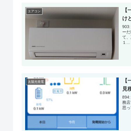
【
エアコン
け
903: 名
ーだ
て、
１...
【
太陽光発電
見
894: 名
務店
思っ