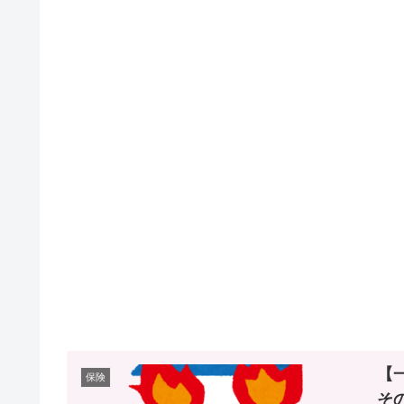
【
保険
そ