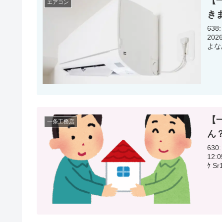
【
エアコン
き
638
2026/06
【
一条工務店
ん
630:
12:05:47.77 2カ月経っ