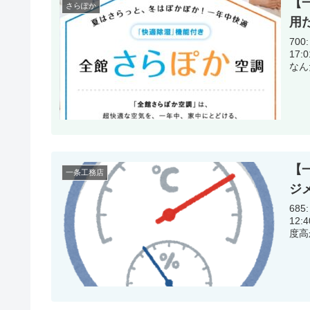
【
さらぽか
用
700:
17:01:44.46 3年
【
一条工務店
ジ
685:
12:40:27.44 引き