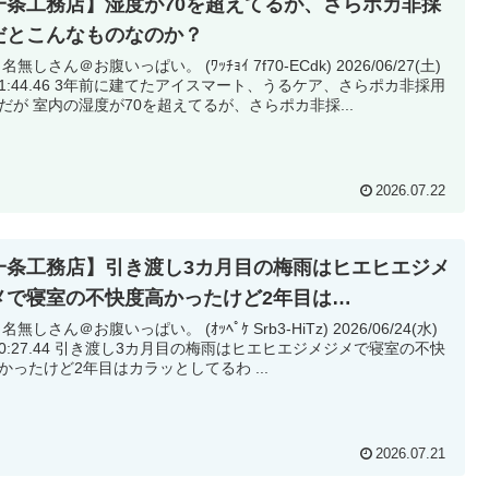
一条工務店】湿度が70を超えてるが、さらポカ非採
だとこんなものなのか？
 名無しさん＠お腹いっぱい。 (ﾜｯﾁｮｲ 7f70-ECdk) 2026/06/27(土)
前に建てたアイスマート、うるケア、さらポカ非採用
なんだが 室内の湿度が70を超えてるが、さらポカ非採...
2026.07.22
一条工務店】引き渡し3カ月目の梅雨はヒエヒエジメ
メで寝室の不快度高かったけど2年目は…
 名無しさん＠お腹いっぱい。 (ｵｯﾍﾟｹ Srb3-HiTz) 2026/06/24(水)
渡し3カ月目の梅雨はヒエヒエジメジメで寝室の不快
度高かったけど2年目はカラッとしてるわ ...
2026.07.21