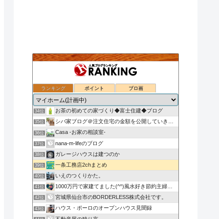
ランキング
ポイント
ブロ画
ついのすみかはここにあるか
32位
30代の会社員がマイホームを買うってよ！
33位
お茶の初めての家づくり◆富士住建◆ブログ
34位
シバ家ブログ＠注文住宅の金額を公開していきます
35位
Casa -お家の相談室-
36位
nana-m-lifeのブログ
37位
ガレージハウスは建つのか
38位
一条工務店2chまとめ
39位
いえのつくりかた。
40位
1000万円で家建てました(^^)風水好き節約主婦のローコ…
41位
宮城県仙台市のBORDERLESS株式会社です。
42位
ハウス・ポーロのオープンハウス見聞録
43位
不動産屋の独り言