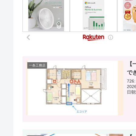
【
一条工務店
で
726
2026/06
日朝