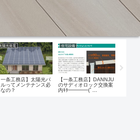
太陽光発電
住宅設備
補助金
【一条工務店】太陽光パ
【一条工務店】DANNJU
【一条工
ネルってメンテナンス必
のサディオロック交換案
補助金
要なの？
内ｷﾀ━━━━(ﾟ
がらな
∀ﾟ)━━━━!!
止でも