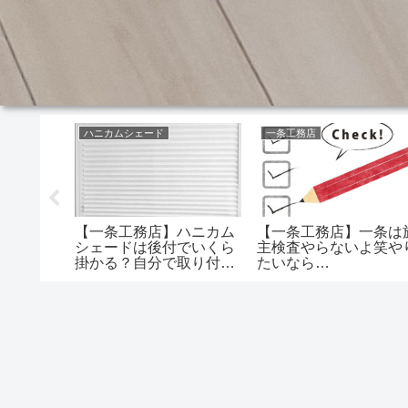
ハニカムシェード
一条工務店
【一条工務店】ハニカム
【一条工務店】一条は
片開きド
シェードは後付でいくら
主検査やらないよ笑や
00L級の
掛かる？自分で取り付け
たいなら…
入できま
ると……