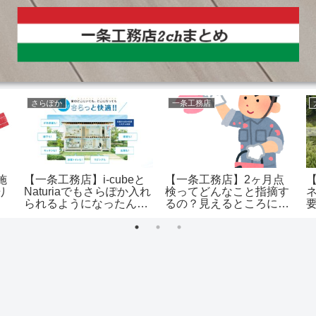
さらぽか
一条工務店
施
【一条工務店】2ヶ月点
【一条工務店】i-cubeと
り
検ってどんなこと指摘す
Naturiaでもさらぽか入れ
るの？見えるところに不
られるようになったんだ
具合があると…
ね