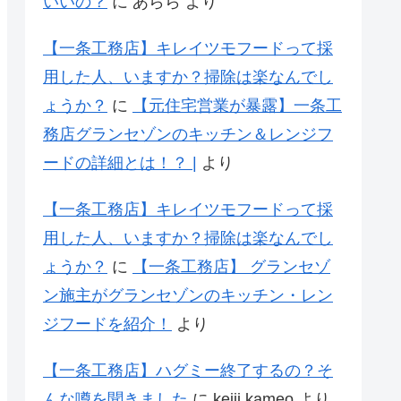
いいの？
に
あらら
より
【一条工務店】キレイツモフードって採
用した人、いますか？掃除は楽なんでし
ょうか？
に
【元住宅営業が暴露】一条工
務店グランセゾンのキッチン＆レンジフ
ードの詳細とは！？ |
より
【一条工務店】キレイツモフードって採
用した人、いますか？掃除は楽なんでし
ょうか？
に
【一条工務店】 グランセゾ
ン施主がグランセゾンのキッチン・レン
ジフードを紹介！
より
【一条工務店】ハグミー終了するの？そ
んな噂を聞きました
に
keiji kameo
より