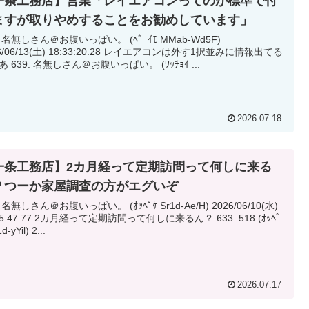
一条工務店】営業「レイエアコンってのが標準で付
ますが取りやめすることをお勧めしています」
: 名無しさん＠お腹いっぱい。 (ﾍﾞｰｲﾓ MMab-Wd5F)
/13(土) 18:33:20.28 レイエアコンは外す1択並みに情報出てる
よなあ 639: 名無しさん＠お腹いっぱい。 (ﾜｯﾁｮｲ ...
2026.07.18
一条工務店】2カ月経って定期訪問って何しに来る
？つーか家屋調査の方がエグいぞ
 名無しさん＠お腹いっぱい。 (ｵｯﾍﾟｹ Sr1d-Ae/H) 2026/06/10(水)
て定期訪問って何しに来るん？ 633: 518 (ｵｯﾍﾟ
ｹ Sr1d-yYil) 2...
2026.07.17